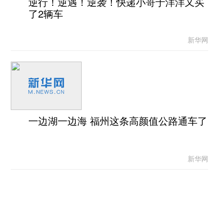
逆行！逆遇！逆袭！快递小哥于洋洋又买
了2辆车
新华网
一边湖一边海 福州这条高颜值公路通车了
新华网