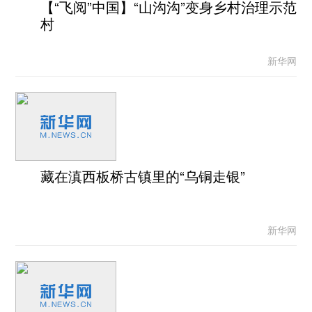
【“飞阅”中国】“山沟沟”变身乡村治理示范
村
新华网
藏在滇西板桥古镇里的“乌铜走银”
新华网