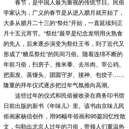
春节，是中国人最为重视的传统节日。民俗
学家认为，广义的春节是从进入腊月就开始了，
大多从腊月二十三的“祭灶”开始，一直延续到正
月十五元宵节。“祭灶”最早是纪念发明用火熟食
的先人，后来逐步演变为祭灶王爷，到了近代又
形成了“糖瓜祭灶”的民间习俗。随着连绵不断的
年前习俗，扫房子、推米黍、去吊肉、宰公鸡、
把面发、蒸馒头、团圆守岁、接神、包饺子……
隆重的拜年仪式逐步把过年气氛推向高潮。
这些过年的仪式和民俗被收录在商务印书馆
日前出版的新书《年味儿》里。该书由京味儿民
俗画家杨信创作，用95幅年俗画和95篇回忆性散
文，勾勒出北京人过年的习俗，带领人们重温热