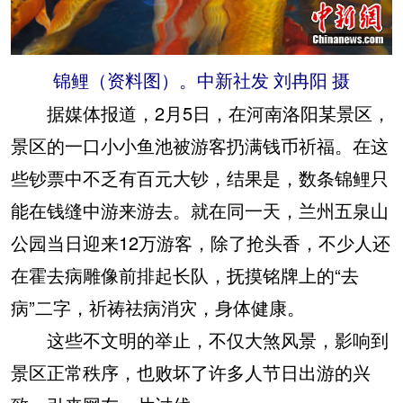
锦鲤（资料图）。中新社发 刘冉阳 摄
据媒体报道，2月5日，在河南洛阳某景区，
景区的一口小小鱼池被游客扔满钱币祈福。在这
些钞票中不乏有百元大钞，结果是，数条锦鲤只
能在钱缝中游来游去。就在同一天，兰州五泉山
公园当日迎来12万游客，除了抢头香，不少人还
在霍去病雕像前排起长队，抚摸铭牌上的“去
病”二字，祈祷祛病消灾，身体健康。
这些不文明的举止，不仅大煞风景，影响到
景区正常秩序，也败坏了许多人节日出游的兴