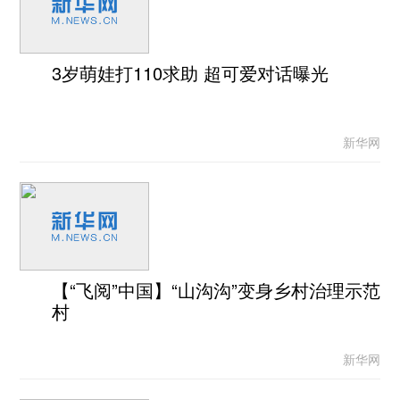
3岁萌娃打110求助 超可爱对话曝光
新华网
【“飞阅”中国】“山沟沟”变身乡村治理示范
村
新华网