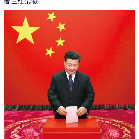
者 兰红光/摄