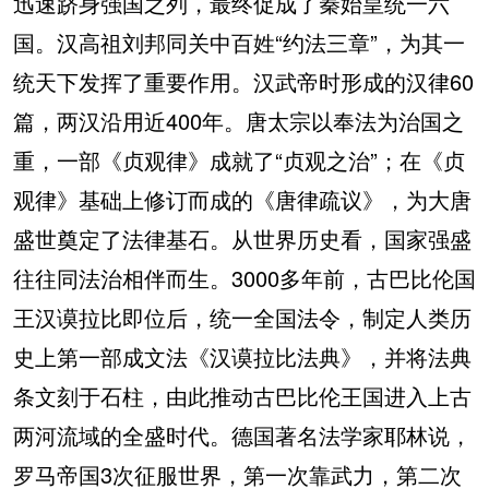
迅速跻身强国之列，最终促成了秦始皇统一六
国。汉高祖刘邦同关中百姓“约法三章”，为其一
统天下发挥了重要作用。汉武帝时形成的汉律60
篇，两汉沿用近400年。唐太宗以奉法为治国之
重，一部《贞观律》成就了“贞观之治”；在《贞
观律》基础上修订而成的《唐律疏议》，为大唐
盛世奠定了法律基石。从世界历史看，国家强盛
往往同法治相伴而生。3000多年前，古巴比伦国
王汉谟拉比即位后，统一全国法令，制定人类历
史上第一部成文法《汉谟拉比法典》，并将法典
条文刻于石柱，由此推动古巴比伦王国进入上古
两河流域的全盛时代。德国著名法学家耶林说，
罗马帝国3次征服世界，第一次靠武力，第二次