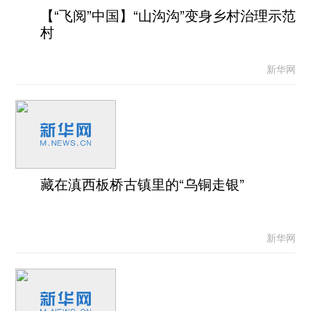
【“飞阅”中国】“山沟沟”变身乡村治理示范
村
新华网
藏在滇西板桥古镇里的“乌铜走银”
新华网