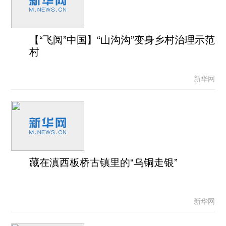
【“飞阅”中国】“山沟沟”变身乡村治理示范
村
新华网
藏在滇西板桥古镇里的“乌铜走银”
新华网