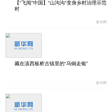
【“飞阅”中国】“山沟沟”变身乡村治理示范
村
新华网
藏在滇西板桥古镇里的“乌铜走银”
新华网