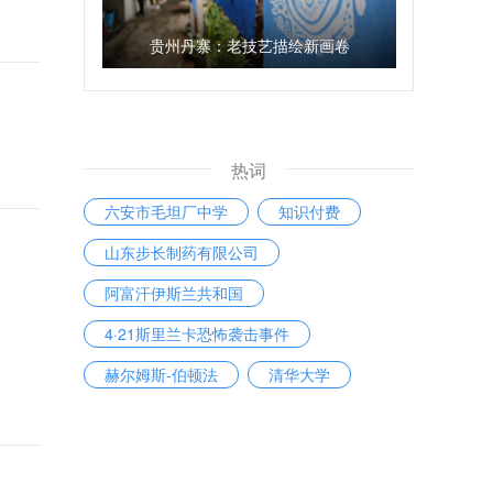
贵州丹寨：老技艺描绘新画卷
热词
六安市毛坦厂中学
知识付费
山东步长制药有限公司
阿富汗伊斯兰共和国
4·21斯里兰卡恐怖袭击事件
赫尔姆斯-伯顿法
清华大学
事业单位
中美经贸高级别磋商
五四运动