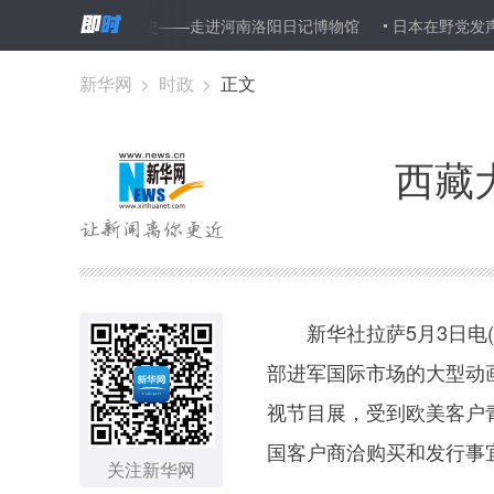
水账 千秋家国史——走进河南洛阳日记博物馆
日本在野党发声反对自
新华网
>
时政
>
正文
西藏
新华社拉萨5月3日电(
部进军国际市场的大型动画
视节目展，受到欧美客户
国客户商洽购买和发行事
关注新华网