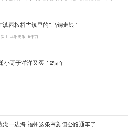
在滇西板桥古镇里的“乌铜走银”
,保山,乌铜走银
5年前
递小哥于洋洋又买了2辆车
边湖一边海 福州这条高颜值公路通车了