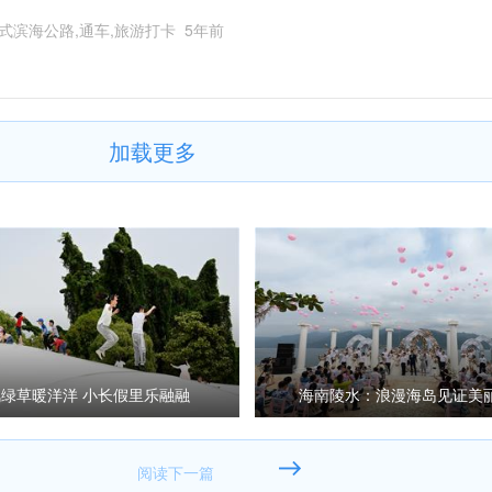
式滨海公路,通车,旅游打卡
5年前
加载更多
绿草暖洋洋 小长假里乐融融
海南陵水：浪漫海岛见证美