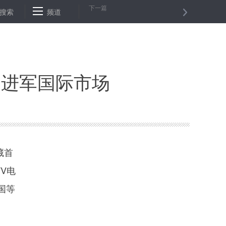
下一篇
轻企业负担工作实施方案印发 确保主要行业税负明显降低
搜索
频道
河北宁晋出土
》进军国际市场
藏首
V电
国等