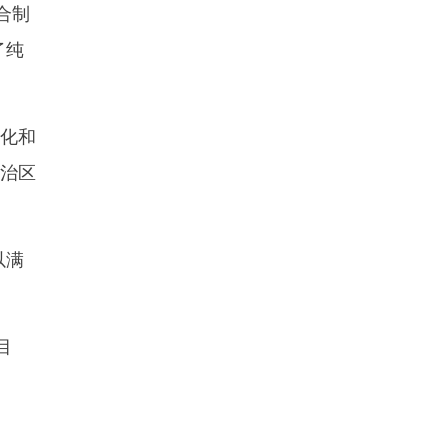
合制
了纯
化和
自治区
以满
目