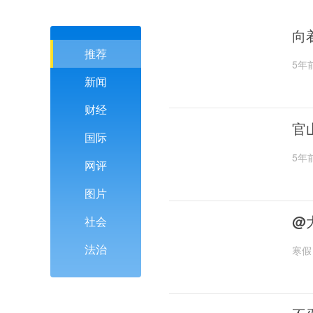
向
推荐
5年
新闻
财经
官
国际
5年
网评
图片
@
社会
法治
寒假