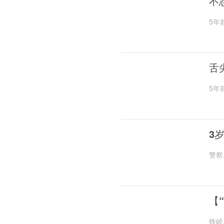
不
5年
舌
5年
3
警察
【
铁岭