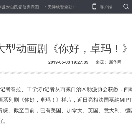
民党修宪意图
天津铁警查获11名网上在逃人员
2019年全国减
客户端
大型动画剧《你好，卓玛！
2019-05-03 19:27:35
来源：
新华网
记者春拉、王学涛)记者从西藏自治区动漫协会获悉，西
系列剧《你好，卓玛！》样片，近日亮相法国戛纳MIPT
青睐。截至目前，已有美国、加拿大、英国、意大利、德
宜。