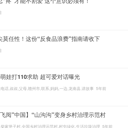
忍“疼”才能不割爱 这个意识必须有！
前
尖莫任性！这份“反食品浪费”指南请收下
前
岁萌娃打110求助 超可爱对话曝光
,电话,叔叔,父母,赣州市,联系,妈妈,一边,龙南县,讲故事
5年前
“飞阅”中国】“山沟沟”变身乡村治理示范村
,柴家堡子村,全国乡村治理示范村,村屯绿化,生活垃圾治理
5年前