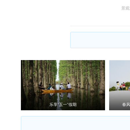
景观
乐享“五一”假期
春风