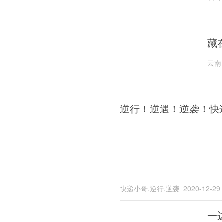
藏
云南
逆行！逆遇！逆袭！快
快递小哥,逆行,逆袭
2020-12-29
一