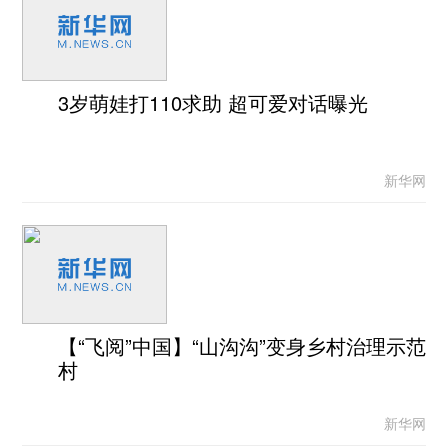
3岁萌娃打110求助 超可爱对话曝光
新华网
【“飞阅”中国】“山沟沟”变身乡村治理示范
村
新华网