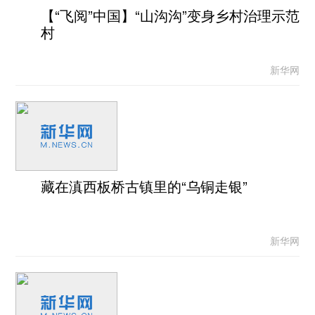
【“飞阅”中国】“山沟沟”变身乡村治理示范
村
新华网
藏在滇西板桥古镇里的“乌铜走银”
新华网