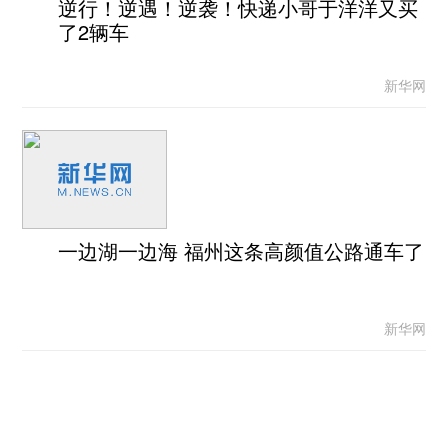
逆行！逆遇！逆袭！快递小哥于洋洋又买
了2辆车
新华网
一边湖一边海 福州这条高颜值公路通车了
新华网