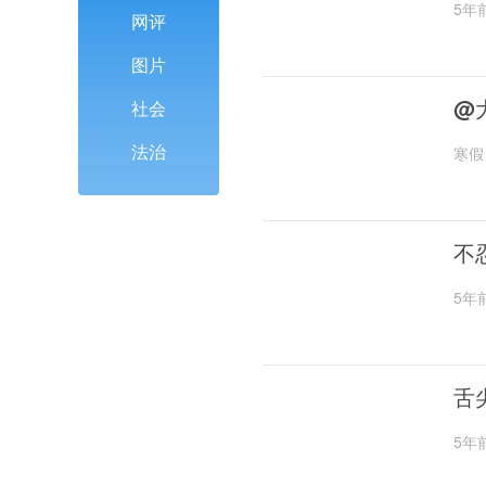
5年
网评
图片
@
社会
法治
寒假
不
5年
舌
5年