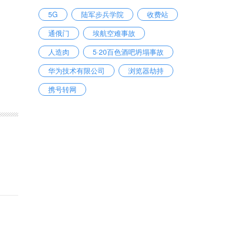
5G
陆军步兵学院
收费站
通俄门
埃航空难事故
人造肉
5·20百色酒吧坍塌事故
华为技术有限公司
浏览器劫持
携号转网