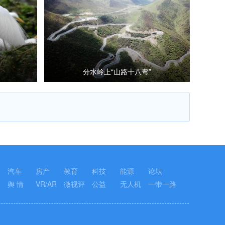
分水岭上“山路十八弯”
汽车
房产
教育
科技
能源
论坛
舆 情
VR/AR
微视评
公益
无人机
一带一路