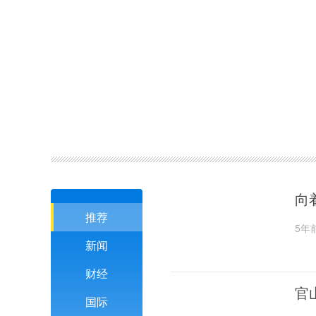
向
推荐
5年
新闻
财经
官
国际