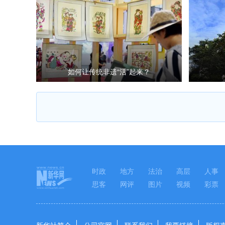
如何让传统非遗“活”起来？
时政
地方
法治
高层
人事
思客
网评
图片
视频
彩票