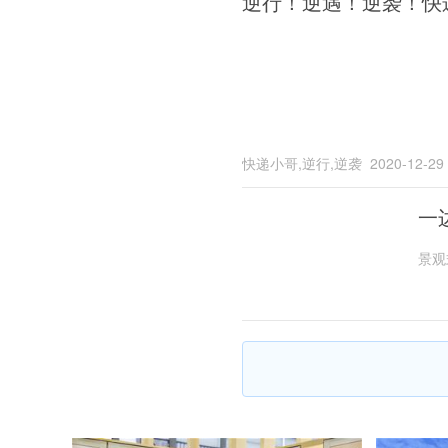
逆行！逆遇！逆袭！快
快递小哥,逆行,逆袭
2020-12-29
一
景观