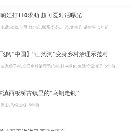
岁萌娃打110求助 超可爱对话曝光
,电话,叔叔,父母,赣州市,联系,妈妈,一边,龙南县,讲故事
5年前
“飞阅”中国】“山沟沟”变身乡村治理示范村
,柴家堡子村,全国乡村治理示范村,村屯绿化,生活垃圾治理
5年前
在滇西板桥古镇里的“乌铜走银”
,保山,乌铜走银
5年前