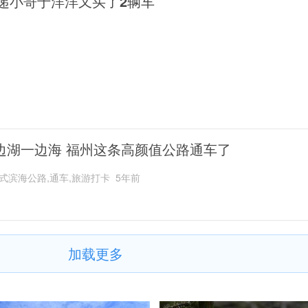
递小哥于洋洋又买了2辆车
边湖一边海 福州这条高颜值公路通车了
式滨海公路,通车,旅游打卡
5年前
加载更多