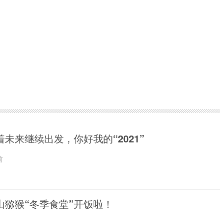
着未来继续出发，你好我的“2021”
前
山猕猴“冬季食堂”开饭啦！