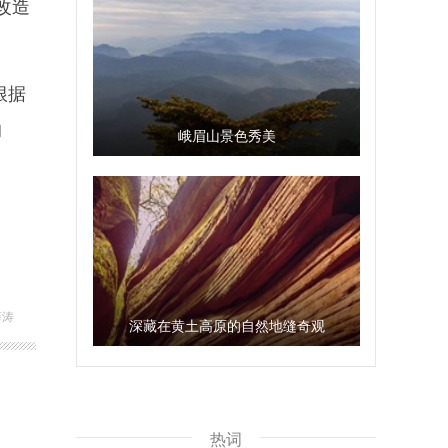
改造
根据
的
峨眉山景色秀美
薛涛
深藏在黄土高原的自然地缝奇观
热词