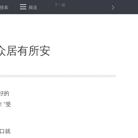
下一篇
绸缪 积极备战迎峰度夏
搜索
频道
新研究探索用植物病毒运载杀虫剂
研究
众居有所安
好的
！”受
口就