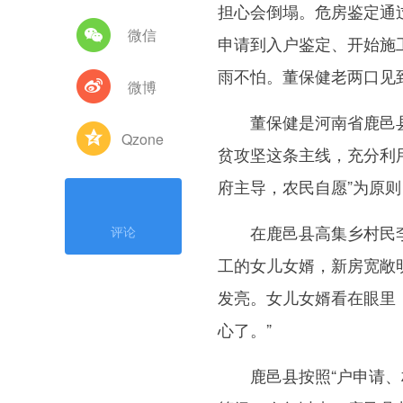
担心会倒塌。危房鉴定通
微信
申请到入户鉴定、开始施
雨不怕。董保健老两口见
微博
董保健是河南省鹿邑县
Qzone
贫攻坚这条主线，充分利
府主导，农民自愿”为原
在鹿邑县高集乡村民李
评论
工的女儿女婿，新房宽敞
发亮。女儿女婿看在眼里
心了。”
鹿邑县按照“户申请、村