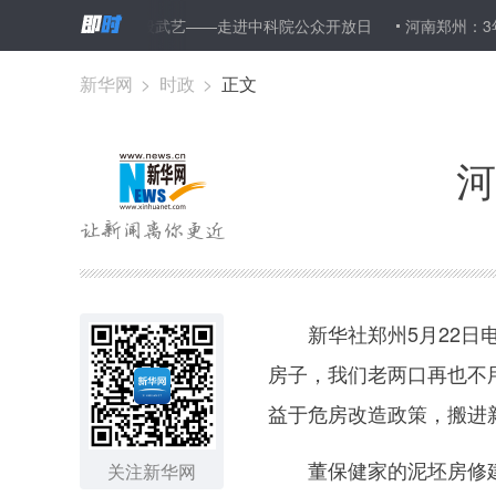
家队”亮十八般武艺——走进中科院公众开放日
河南郑州：3年建百家
新华网
>
时政
>
正文
河
新华社郑州5月22日电
房子，我们老两口再也不
益于危房改造政策，搬进
董保健家的泥坯房修建于
关注新华网