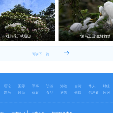
杜鹃花开峨眉山
“鹭鸟王国”生机勃勃
理论
国际
军事
访谈
港澳
台湾
华人
财经
娱乐
时尚
体育
食品
旅游
健康
信息化
数据