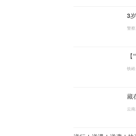
3
警察
【
铁岭
藏
云南