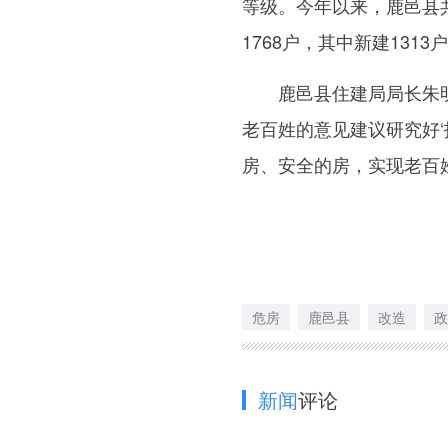
等级。今年以来，鹿邑县
1768户，其中新建1313
鹿邑县住建局局长朱明说
老百姓的意见建议研究好
房、安全的房，实现老百
危房
鹿邑县
改造
政
新闻
评论