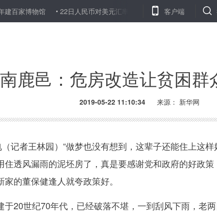
博物馆
22日人民币对美元汇率中间价下调2个基点
客户端
河北孟村未雨
南鹿邑：危房改造让贫困群
2019-05-22 11:10:34
来源：
新华网
（记者王林园）“做梦也没有想到，这辈子还能住上这样
用住透风漏雨的泥坯房了，真是要感谢党和政府的好政策
新家的董保健逢人就夸政策好。
20世纪70年代，已经破落不堪，一到刮风下雨，老两