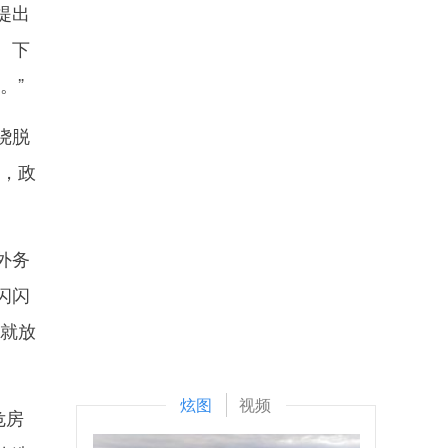
提出
、下
。”
绕脱
划，政
外务
闪闪
也就放
炫图
视频
危房