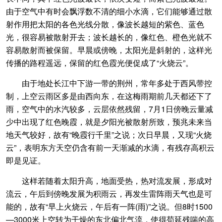
由于空气中有时会飘浮数不清的细小水滴，它们能够通过散
射作用把太阳的各色光线分散，像波长越短的紫色、蓝色
光，很容易被散射开去；波长越长的，像红色、橙色光就不
容易散射而被保留。早晨或傍晚，太阳光是斜射的，这样光
传播的路程遥远，保留的红色霞光便促成了“火烧云”。
由于地处长江中下游一带的荆州，常年多处于西风带控
制，上空云雨区多是由西向东，在这梅雨期前几天都还下了
雨，空气中的水汽较多，云层依然残留，7月1日傍晚云量减
少中出现了红色晚霞，就是夕阳光被散射所致，预兆未来当
地天气较好，故有“晚霞行千里”之说；次日早晨，又现“火烧
云”，表明东方天空仍含有前一天渐减的水滴，有残存高积云
即是见证。
这样若随着太阳升高，地面受热，热对流发展，形成对
流云，午后到傍晚发展为积雨云，再发生雷阵雨天气也是可
能的，故有“早上火烧云，午后有一阵(雨)”之说。但8时1500
—3000米上空转为干燥的东北偏北气流，使得苟延残喘的高