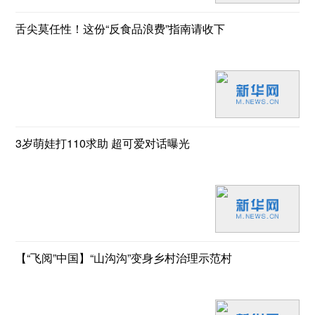
舌尖莫任性！这份“反食品浪费”指南请收下
3岁萌娃打110求助 超可爱对话曝光
【“飞阅”中国】“山沟沟”变身乡村治理示范村