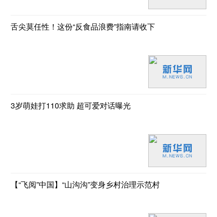
舌尖莫任性！这份“反食品浪费”指南请收下
3岁萌娃打110求助 超可爱对话曝光
【“飞阅”中国】“山沟沟”变身乡村治理示范村