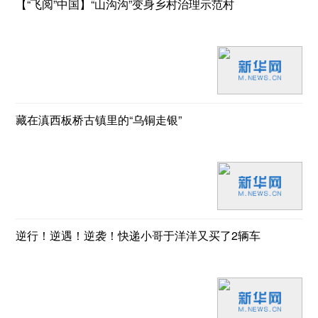
【“飞阅”中国】“山沟沟”变身乡村治理示范村
藏在滇西板桥古镇里的“乌铜走银”
逆行！逆遇！逆袭！快递小哥于洋洋又买了2辆车