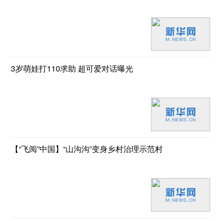
3岁萌娃打110求助 超可爱对话曝光
【“飞阅”中国】“山沟沟”变身乡村治理示范村