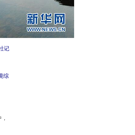
社记
境综
中，