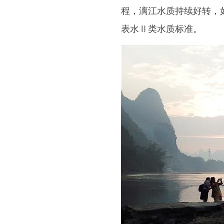
程，漓江水质持续好转，
表水Ⅱ类水质标准。