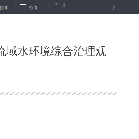
下一篇
作
搜索
应对台风“杨柳” 国家防总启动Ⅳ级应急响应
频道
我国将推进“互联
流域水环境综合治理观