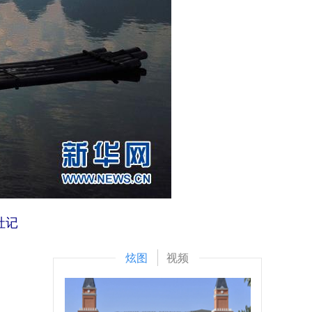
社记
炫图
视频