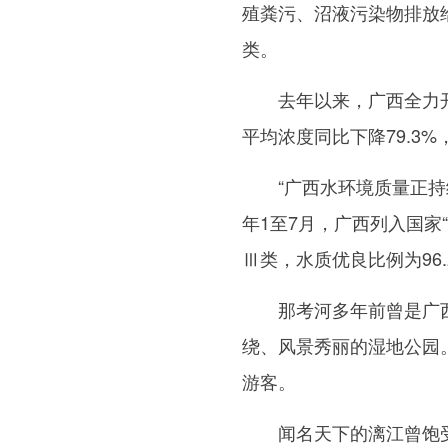
殖粪污、沼液污染物排放
类。
去年以来，广西全力开
平均浓度同比下降79.3%
“广西水环境质量正持续
年1至7月，广西列入国家
Ⅲ类，水质优良比例为96
那考河多年前曾是广西
绕、风景秀丽的湿地公园
游客。
闻名天下的漓江曾饱受