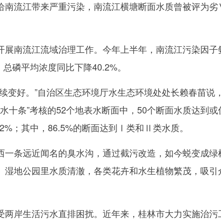
给南流江带来严重污染，南流江横塘断面水质曾被评为劣
展南流江流域治理工作。今年上半年，南流江污染因子
，总磷平均浓度同比下降40.2%。
变好。”自治区生态环境厅水生态环境处处长赖春苗说
“水十条”考核的52个地表水断面中，50个断面水质达到或
.2%；其中，86.5%的断面达到Ⅰ类和Ⅱ类水质。
一条远近闻名的臭水沟，通过截污改造，如今蜕变成绿
。湿地公园里水质清澈，各类花卉和水生植物繁茂，吸引
两岸生活污水直排困扰。近年来，桂林市大力实施治污