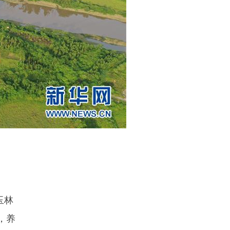
玉林
，养