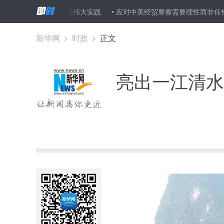
依法治国伟大实践
应对中美经贸摩擦需要理性而非任性——专家学者
新华网
>
时政
>
正文
亮出一江清水