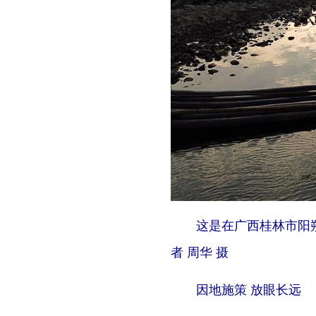
这是在广西桂林市阳朔县兴
者 周华 摄
因地施策 放眼长远