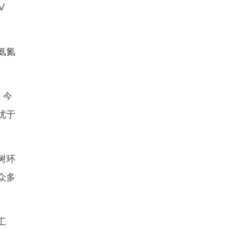
Ⅴ
氨氮
，今
优于
树环
众多
工