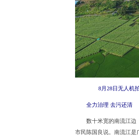
8月28日无人机
全力治理 去污还清
数十米宽的南流江边，几
市民陈国良说。南流江是