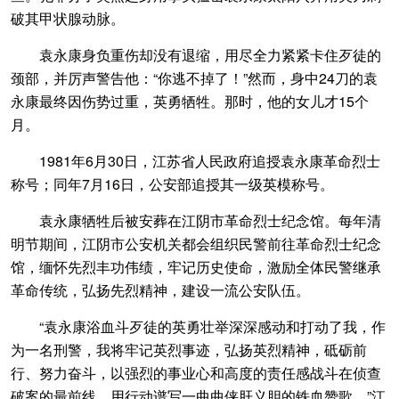
破其甲状腺动脉。
袁永康身负重伤却没有退缩，用尽全力紧紧卡住歹徒的
颈部，并厉声警告他：“你逃不掉了！”然而，身中24刀的袁
永康最终因伤势过重，英勇牺牲。那时，他的女儿才15个
月。
1981年6月30日，江苏省人民政府追授袁永康革命烈士
称号；同年7月16日，公安部追授其一级英模称号。
袁永康牺牲后被安葬在江阴市革命烈士纪念馆。每年清
明节期间，江阴市公安机关都会组织民警前往革命烈士纪念
馆，缅怀先烈丰功伟绩，牢记历史使命，激励全体民警继承
革命传统，弘扬先烈精神，建设一流公安队伍。
“袁永康浴血斗歹徒的英勇壮举深深感动和打动了我，作
为一名刑警，我将牢记英烈事迹，弘扬英烈精神，砥砺前
行、努力奋斗，以强烈的事业心和高度的责任感战斗在侦查
破案的最前线，用行动谱写一曲曲侠肝义胆的铁血赞歌。”江