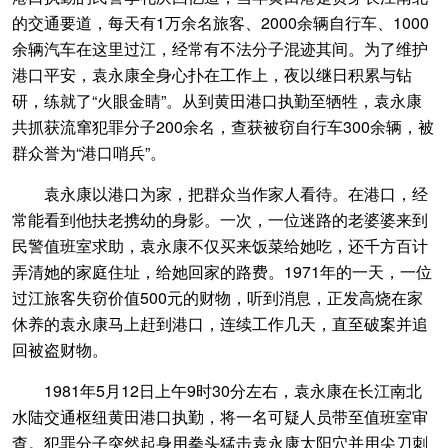
的交通要道，每天有1万余名旅客、2000余辆自行车、1000
余辆汽车在这里过江，经常有不法分子混迹其间。为了维护
港口平安，袁永康全身心扑在工作上，夜以继日积累与钻
研，练就了“火眼金睛”。从到黄田港口执勤至牺牲，袁永康
共抓获流窜犯罪分子200余名，查获被窃自行车300余辆，被
群众誉为“港口哨兵”。
袁永康以港口为家，把群众当作家人看待。在港口，经
常能看到他扶老携幼的身影。一次，一位迷路的老婆婆来到
民警值班室求助，袁永康不仅买来饭菜给她吃，还千方百计
弄清她的家庭住址，给她回家的路费。1971年的一天，一位
过江旅客失窃价值500元的财物，听到消息，正发高烧在家
休养的袁永康马上赶到港口，连续工作几天，直至破案并追
回被盗财物。
1981年5月12日上午9时30分左右，袁永康在长江南北
水陆交通枢纽黄田港口执勤，将一名可疑人员带至值班室审
查。犯罪分子突然起身用拳头猛击袁永康太阳穴并用尖刀刺