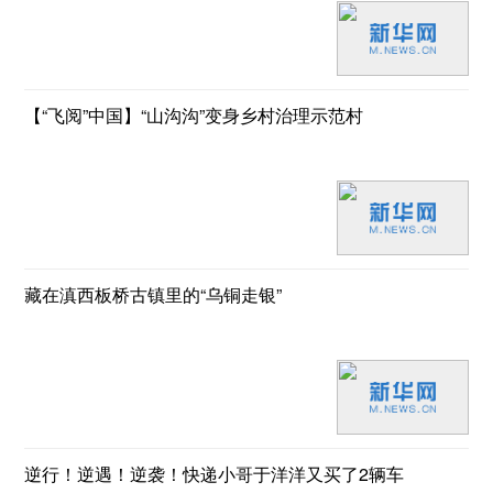
【“飞阅”中国】“山沟沟”变身乡村治理示范村
藏在滇西板桥古镇里的“乌铜走银”
逆行！逆遇！逆袭！快递小哥于洋洋又买了2辆车