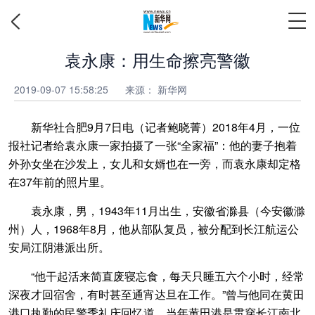
袁永康：用生命擦亮警徽
2019-09-07 15:58:25
来源：
新华网
新华社合肥9月7日电（记者鲍晓菁）2018年4月，一位
报社记者给袁永康一家拍摄了一张“全家福”：他的妻子抱着
外孙女坐在沙发上，女儿和女婿也在一旁，而袁永康却定格
在37年前的照片里。
袁永康，男，1943年11月出生，安徽省滁县（今安徽滁
州）人，1968年8月，他从部队复员，被分配到长江航运公
安局江阴港派出所。
“他干起活来简直废寝忘食，每天只睡五六个小时，经常
深夜才回宿舍，有时甚至通宵达旦在工作。”曾与他同在黄田
港口执勤的民警季礼庆回忆道，当年黄田港是贯穿长江南北