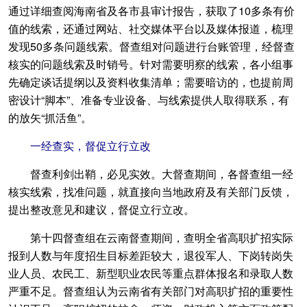
通过详细查阅海南省及各市县审计报告，获取了10多条有价
值的线索，还通过网站、社交媒体平台以及媒体报道，梳理
发现50多条问题线索。督查组对问题进行台账管理，经督查
核实的问题线索及时销号。针对需要明察的线索，各小组事
先确定谈话提纲以及资料收集清单；需要暗访的，也提前周
密设计“脚本”、准备专业设备、与线索提供人取得联系，有
的放矢“抓活鱼”。
一经查实，督促立行立改
督查利剑出鞘，必见实效。大督查期间，各督查组一经
核实线索，找准问题，就直接向当地政府及有关部门反馈，
提出整改意见和建议，督促立行立改。
第十四督查组在云南督查期间，查明全省高职扩招实际
报到人数与年度招生目标差距较大，退役军人、下岗转岗失
业人员、农民工、新型职业农民等重点群体报名和录取人数
严重不足。督查组认为云南省有关部门对高职扩招的重要性