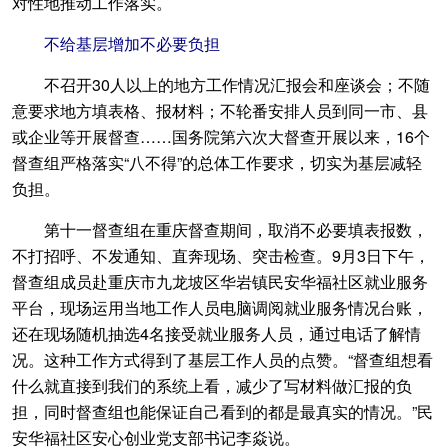
对性地推动工作落实。
不给基层增加不必要负担
不召开30人以上的地方工作情况汇报会和座谈会；不随
意要求地方填表格、报材料；不轮番安排人员到同一市、县
或企业等开展督查……国务院第六次大督查开展以来，16个
督查组严格落实“八不得”的总体工作要求，切实为基层减轻
负担。
第十一督查组在重庆督查期间，取消不必要填表报数，
不打招呼、不发通知、直奔现场、突击检查。9月3日下午，
督查组成员赴重庆市九龙坡区华岩镇民安华福社区就业服务
平台，现场运用当地工作人员电脑调阅就业服务情况台账，
还在现场随机抽选4名接受就业服务人员，通过电话了解情
况。这种工作方式得到了基层工作人员的点赞。“督查组想看
什么就直接到我们的系统上看，减少了写材料做汇报的负
担，同时督查组也能保证自己看到的都是最真实的情况。”民
安华福社区安心创业党支部书记李焱说。