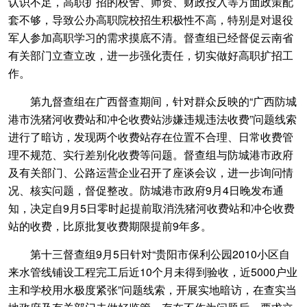
认识不足，高职扩招的校舍、师资、财政投入等方面政策配
套不够，导致公办高职院校招生积极性不高，特别是对退役
军人参加高职学习的需求摸底不清。督查组已经督促云南省
有关部门立查立改，进一步强化责任，切实做好高职扩招工
作。
第九督查组在广西督查期间，针对群众反映的“广西防城
港市洗猪河收费站和冲仑收费站涉嫌违规违法收费”问题线索
进行了暗访，发现两个收费站存在位置不合理、日常收费管
理不规范、实行差别化收费等问题。督查组与防城港市政府
及有关部门、公路运营企业召开了座谈会议，进一步询问情
况、核实问题，督促整改。防城港市政府9月4日晚发布通
知，决定自9月5日零时起提前取消洗猪河收费站和冲仑收费
站的收费，比原批复收费期限提前9年多。
第十三督查组9月5日针对“贵阳市保利公园2010小区自
来水管线铺设工程完工后近10个月未得到验收，近5000户业
主和学校用水极度紧张”问题线索，开展实地暗访，在查实当