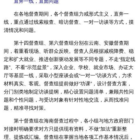
直奔一线，直面问题
在各地督查期间，各个督查组力戒形式主义，直奔一
线，重点通过线索核查、暗访督查、一对一访谈等方式，摸
清情况和问题。
第十四督查组、第六督查组分别在云南、安徽督查期
间，着重看现场、听群众反映。督查人员根据减税降费、稳
定和扩大就业、推进创新驱动发展等不同专题，不走“指定线
路”、不看“示范盆景”，深入企业、学校、就业市场、办证大
厅等基层一线，采取小型座谈会或“一对一”访谈方式，力求
材料真实、客观。督查组提前做好“功课”，设计督查方案，
分门别类地制定访谈提纲，精心设置问题清单，兼顾共性问
题和个性问题，与受访对象有针对性地交流，从而找准问
题，精准寻找对策。
第十督查组在海南督查过程中，各小组与地方政府部门
对接时明确要求对方只提供现有资料，不做“加法”重新整
理、提炼或汇编。督查组在掌握当地各项工作基本情况后，