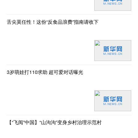
舌尖莫任性！这份“反食品浪费”指南请收下
3岁萌娃打110求助 超可爱对话曝光
【“飞阅”中国】“山沟沟”变身乡村治理示范村