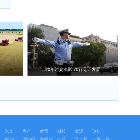
70年时光流影 70行见证发展
汽车
房产
教育
科技
能源
论坛
舆 情
VR/AR
微视评
公益
无人机
一带一路