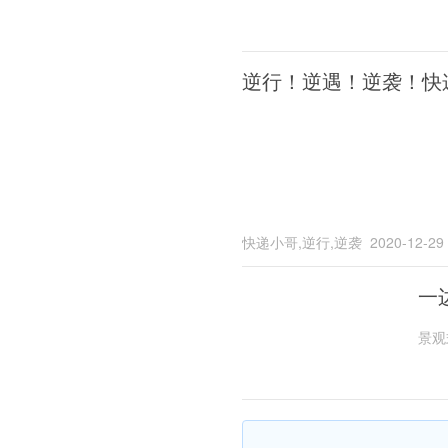
逆行！逆遇！逆袭！快
快递小哥,逆行,逆袭
2020-12-29
一
景观