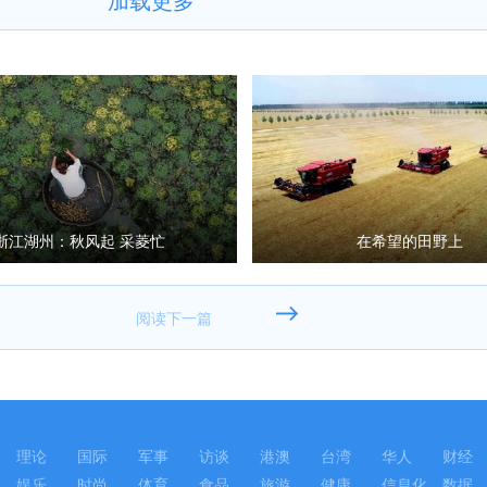
浙江湖州：秋风起 采菱忙
在希望的田野上
理论
国际
军事
访谈
港澳
台湾
华人
财经
娱乐
时尚
体育
食品
旅游
健康
信息化
数据