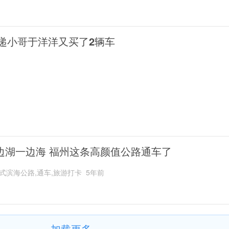
递小哥于洋洋又买了2辆车
边湖一边海 福州这条高颜值公路通车了
式滨海公路,通车,旅游打卡
5年前
加载更多