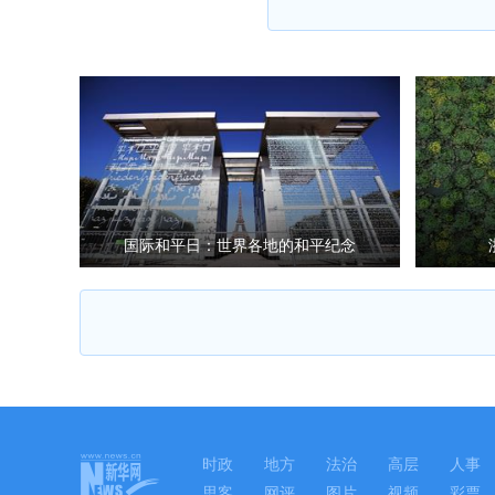
国际和平日：世界各地的和平纪念
时政
地方
法治
高层
人事
思客
网评
图片
视频
彩票