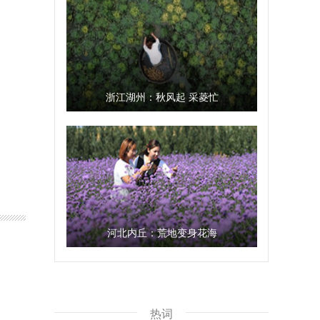
浙江湖州：秋风起 采菱忙
河北内丘：荒地变身花海
热词