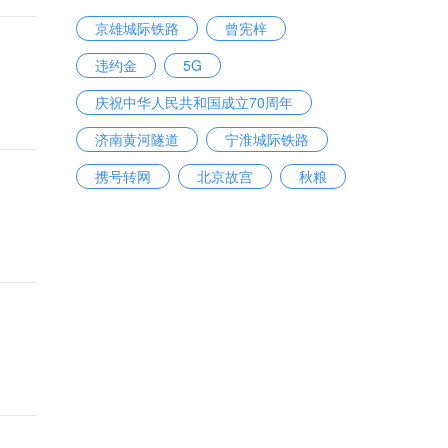
京雄城际铁路
曾宪梓
违约金
5G
庆祝中华人民共和国成立70周年
济南黄河隧道
宁淮城际铁路
携号转网
北京故宫
秋粮