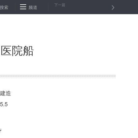
下一篇
策稳定猪肉价格
搜索
频道
湖南22个县市达中旱或重旱 农业生产受影响
中
”医院船
计建造
.5
疗