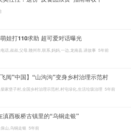
前
岁萌娃打110求助 超可爱对话曝光
,电话,叔叔,父母,赣州市,联系,妈妈,一边,龙南县,讲故事
5年前
“飞阅”中国】“山沟沟”变身乡村治理示范村
,柴家堡子村,全国乡村治理示范村,村屯绿化,生活垃圾治理
5年前
在滇西板桥古镇里的“乌铜走银”
,保山,乌铜走银
5年前