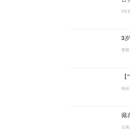
5年
3
警察
【
铁岭
藏
云南