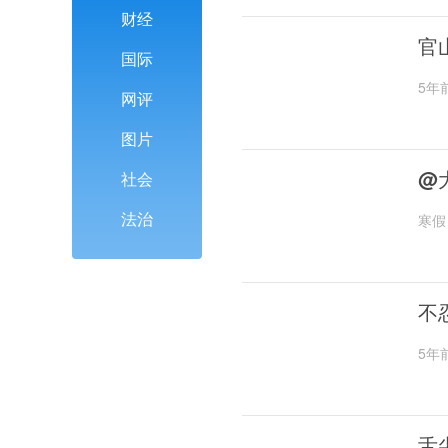
财经
官
国际
5年
网评
图片
@
社会
法治
寒假
不
5年
舌