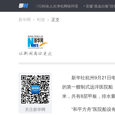
打击处置违法网民80余人次净化网络环境
安徽“真金白银”扶持生猪
新华网
>
时政
>
正文
新华社杭州9月21日电
的第一艘制式远洋医院船，2
米，共有8层甲板，排水量1
“和平方舟”医院船设有
关注新华网