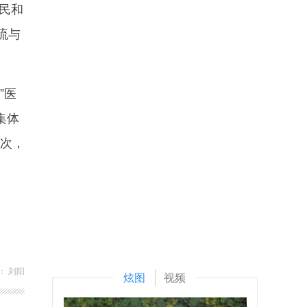
民和
流与
”医
集体
人次，
： 刘阳
炫图
视频