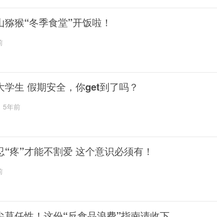
山猕猴“冬季食堂”开饭啦！
前
大学生 假期安全，你get到了吗？
5年前
忍“疼”才能不割爱 这个意识必须有！
前
尖莫任性！这份“反食品浪费”指南请收下