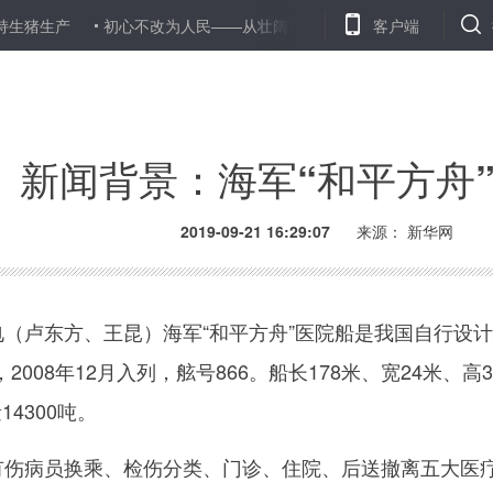
生产
初心不改为人民——从壮阔70年看中国情怀
客户端
山东出台系列政
新闻背景：海军“和平方舟
2019-09-21 16:29:07
来源：
新华网
（卢东方、王昆）海军“和平方舟”医院船是我国自行设
008年12月入列，舷号866。船长178米、宽24米、高35
4300吨。
伤病员换乘、检伤分类、门诊、住院、后送撤离五大医