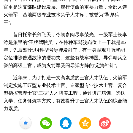
官更是这支部队建设发展、履行使命的重要力量，全部入选
火箭军、基地两级专业技术尖子人才库，被誉为“导弹兵
王”。
昔日托举长剑飞天，今朝参阅尽享荣光。一级军士长李
涛是旅里的“王牌驾驶员”，在特种车驾驶岗位上一干就是25
年，先后驾驶过4种型号导弹发射车，有一身眼观耳听就能
定位排除普通故障的硬功夫。这些有战车神医、导弹精兵之
誉的高级士官，成为火箭军受阅导弹方阵的“定海神针”。
近年来，为了打造一支高素质的士官人才队伍，火箭军
制定实施工匠型专业技术士官、专家型专业技术士官、复合
型指挥管理士官“三型”人才培养工程，通过进厂培训、选送
入学、任务锤炼等方式，有效提升了士官人才队伍的综合能
力素质。
+1