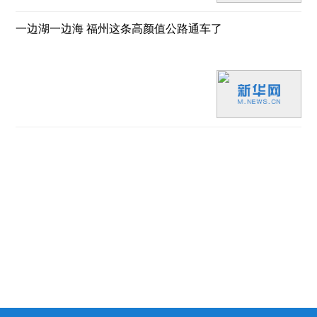
一边湖一边海 福州这条高颜值公路通车了