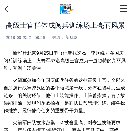
高级士官群体成阅兵训练场上亮丽风景
2019-09-25 21:59:36
来源：
新华网
新华社北京9月25日电（记者张选杰、李兵峰）在国庆
阅兵训练场上，火箭军37名高级士官成为一道独特的亮丽风
景，受到广泛关注。
火箭军参加今年国庆阅兵任务的这些高级士官，全部来
自所属作战导弹旅团的各个领域第一线，分布在战斗力生成
链条上的关键环节。他们上装能操作、上阵善指挥，有了故
障能排除、发现问题敢拍板，是部队日常管理训练、装备操
作维护、履行使命任务的重要骨干力量。
火箭军部队技术密集、科技含量高、对专业技能要求
高，士官队伍占据了“半壁江山”。而在士官队伍中，高级士