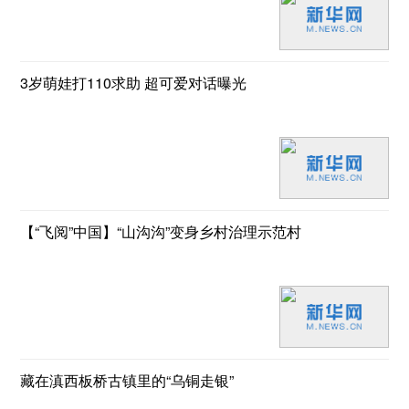
3岁萌娃打110求助 超可爱对话曝光
【“飞阅”中国】“山沟沟”变身乡村治理示范村
藏在滇西板桥古镇里的“乌铜走银”