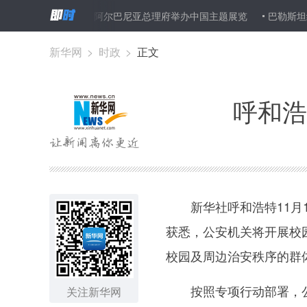
员投案自首
阿尔巴尼亚总理府举办中国主题展览
巴勒斯坦纪念阿拉
新华网
>
时政
>
正文
呼和浩
新华社呼和浩特11月1
获悉，公安机关将开展校
校园及周边治安秩序的群
按照专项行动部署，公
关注新华网