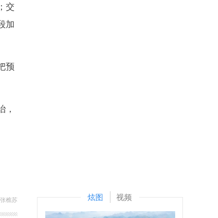
；交
段加
把预
治，
炫图
视频
 张樵苏