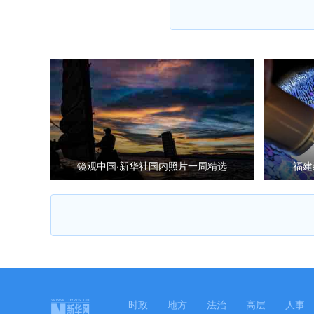
镜观中国·新华社国内照片一周精选
福建
时政
地方
法治
高层
人事