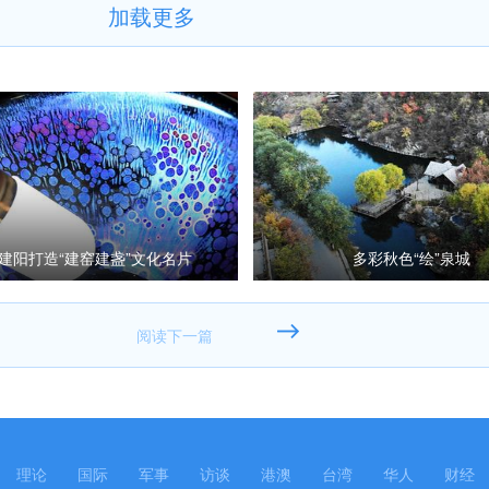
加载更多
建阳打造“建窑建盏”文化名片
多彩秋色“绘”泉城
理论
国际
军事
访谈
港澳
台湾
华人
财经