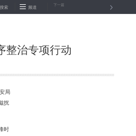
下一篇
世界经济景气指数跌至十年低点
搜索
频道
新华时评：暖气片是全面小康的一支
序整治专项行动
安局
滋扰
峰时