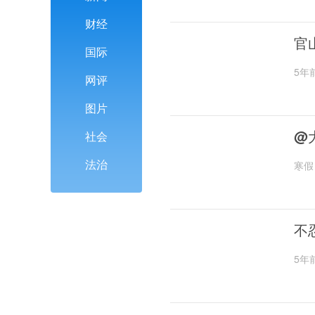
财经
官
国际
5年
网评
图片
@
社会
法治
寒假
不
5年