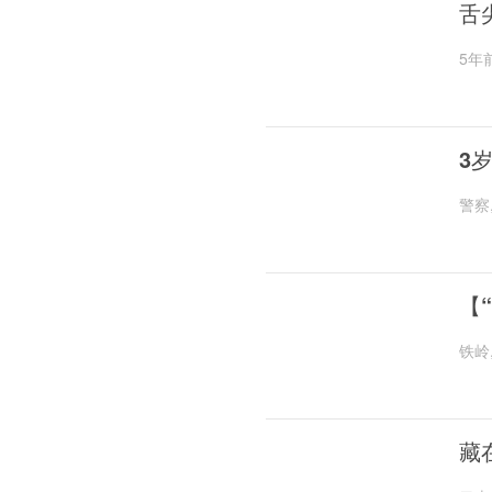
舌
5年
3
警察
【
铁岭
藏