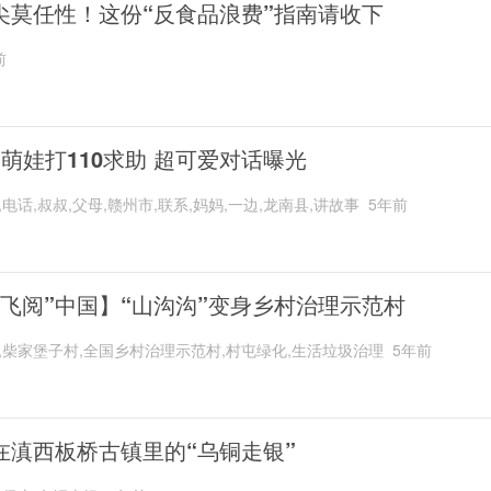
尖莫任性！这份“反食品浪费”指南请收下
前
岁萌娃打110求助 超可爱对话曝光
,电话,叔叔,父母,赣州市,联系,妈妈,一边,龙南县,讲故事
5年前
“飞阅”中国】“山沟沟”变身乡村治理示范村
,柴家堡子村,全国乡村治理示范村,村屯绿化,生活垃圾治理
5年前
在滇西板桥古镇里的“乌铜走银”