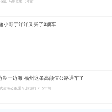
,保山,乌铜走银
5年前
递小哥于洋洋又买了2辆车
边湖一边海 福州这条高颜值公路通车了
式滨海公路,通车,旅游打卡
5年前