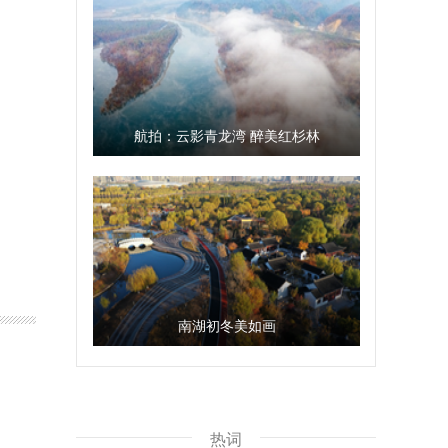
航拍：云影青龙湾 醉美红杉林
南湖初冬美如画
热词