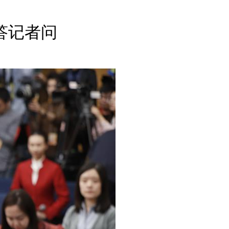
English
Español
答记者问
Français
عربى
Русский
日本語
한국어
Deutsch
Português
Монгол