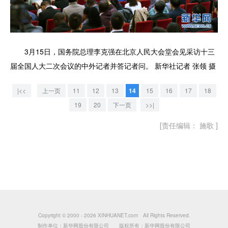
3月15日，国务院总理李克强在北京人民大会堂会见采访十三
届全国人大二次会议的中外记者并答记者问。 新华社记者 张领 摄
|<<
上一页
11
12
13
14
15
16
17
18
19
20
下一页
>>|
[责任编辑： 施歌 ]
Copyright © 2000 -
2026 XINHUANET.com All Rights Reserved.
制作单位：新华网股份有限公司 版权所有：新华网股份有限公司