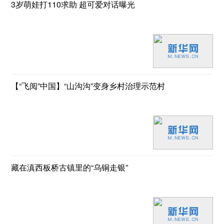
3岁萌娃打110求助 超可爱对话曝光
【“飞阅”中国】“山沟沟”变身乡村治理示范村
藏在滇西板桥古镇里的“乌铜走银”