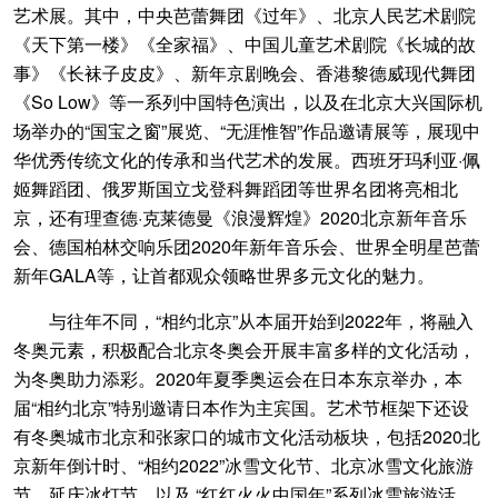
艺术展。其中，中央芭蕾舞团《过年》、北京人民艺术剧院
《天下第一楼》《全家福》、中国儿童艺术剧院《长城的故
事》《长袜子皮皮》、新年京剧晚会、香港黎德威现代舞团
《So Low》等一系列中国特色演出，以及在北京大兴国际机
场举办的“国宝之窗”展览、“无涯惟智”作品邀请展等，展现中
华优秀传统文化的传承和当代艺术的发展。西班牙玛利亚·佩
姬舞蹈团、俄罗斯国立戈登科舞蹈团等世界名团将亮相北
京，还有理查德·克莱德曼《浪漫辉煌》2020北京新年音乐
会、德国柏林交响乐团2020年新年音乐会、世界全明星芭蕾
新年GALA等，让首都观众领略世界多元文化的魅力。
与往年不同，“相约北京”从本届开始到2022年，将融入
冬奥元素，积极配合北京冬奥会开展丰富多样的文化活动，
为冬奥助力添彩。2020年夏季奥运会在日本东京举办，本
届“相约北京”特别邀请日本作为主宾国。艺术节框架下还设
有冬奥城市北京和张家口的城市文化活动板块，包括2020北
京新年倒计时、“相约2022”冰雪文化节、北京冰雪文化旅游
节、延庆冰灯节，以及 “红红火火中国年”系列冰雪旅游活