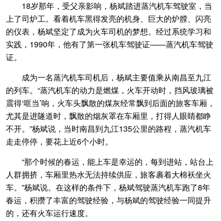
18岁那年，受父亲影响，杨斌踏进蒸汽机车驾驶室，当
上了司炉工。看着机车黑得发亮的机身、巨大的炉膛、闪亮
的仪表，杨斌坚定了成为火车司机的梦想。经过系统学习和
实践，1990年，他有了第一张机车驾驶证——蒸汽机车驾驶
证。
成为一名蒸汽机车司机后，杨斌主要值乘从南昌至九江
的列车。“蒸汽机车的动力是燃煤，火车开动时，挡风玻璃被
震得‘哐当’响，火车头飘散的煤灰经常飘到后面的旅客车厢，
尤其是进隧道时，飘散的烟灰罩在车厢里，打得人眼睛都睁
不开。”杨斌说，当时南昌到九江135公里的路程，蒸汽机车
走走停停，要花上近6个小时。
“那个时候的春运，能上车是幸运的，每到进站，站台上
人群拥挤，车厢里热水无法持续供应，旅客裹着大棉袄坐火
车。”杨斌说。在这样的条件下，杨斌驾驶蒸汽机车跑了8年
春运，积攒了丰富的驾驶经验，与杨斌的驾驶经验一同提升
的，还有火车运行速度。