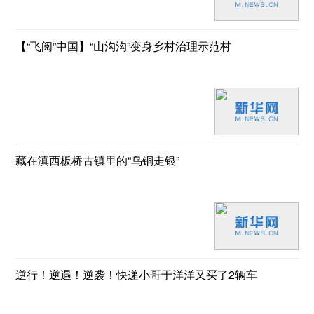
【“飞阅”中国】“山沟沟”变身乡村治理示范村
藏在滇西板桥古镇里的“乌铜走银”
逆行！逆遇！逆袭！快递小哥于洋洋又买了2辆车