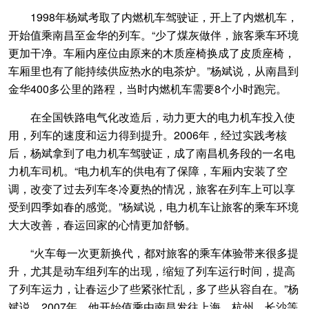
1998年杨斌考取了内燃机车驾驶证，开上了内燃机车，
开始值乘南昌至金华的列车。“少了煤灰做伴，旅客乘车环境
更加干净。车厢内座位由原来的木质座椅换成了皮质座椅，
车厢里也有了能持续供应热水的电茶炉。”杨斌说，从南昌到
金华400多公里的路程，当时内燃机车需要8个小时跑完。
在全国铁路电气化改造后，动力更大的电力机车投入使
用，列车的速度和运力得到提升。2006年，经过实践考核
后，杨斌拿到了电力机车驾驶证，成了南昌机务段的一名电
力机车司机。“电力机车的供电有了保障，车厢内安装了空
调，改变了过去列车冬冷夏热的情况，旅客在列车上可以享
受到四季如春的感觉。”杨斌说，电力机车让旅客的乘车环境
大大改善，春运回家的心情更加舒畅。
“火车每一次更新换代，都对旅客的乘车体验带来很多提
升，尤其是动车组列车的出现，缩短了列车运行时间，提高
了列车运力，让春运少了些紧张忙乱，多了些从容自在。”杨
斌说。2007年，他开始值乘由南昌发往上海、杭州、长沙等