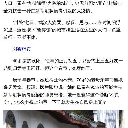
人口、素有“九省通衢”之称的城市，史无前例地宣布“封城”，
全力抗击一种由新型冠状病毒引发的大疫情。
“封城”七日，武汉人痛哭、感叹、思考……在时间的浮
沉里，这座按下“暂停键”的城市和生活在这里的人们，负重
前行，不眠不休。
阴霾密布
40多岁的欧阳，往年的正月初五，都会约上三五好友一
起到归元寺里拜拜。但这个春节，她爽约了。
庚子年春节，她过得焦灼不安。70岁的老母亲年前连续
多天发烧、腹泻。医生跟她说，她的母亲有95%的可能性是
新型冠状病毒感染的肺炎患者。她一度觉得这个诊断“不真
实”，“怎么电视上的事一下子就发生在自己身上呢？”