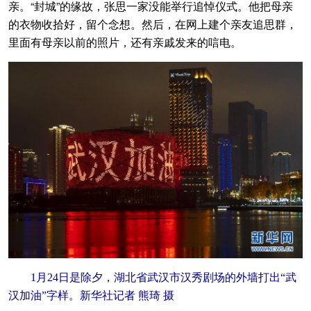
亲。“封城”的缘故，张思一家没能举行追悼仪式。他把母亲
的衣物收拾好，留个念想。然后，在网上建个亲友追思群，
里面有母亲以前的照片，还有亲戚发来的唁电。
1月24日是除夕，湖北省武汉市汉秀剧场的外墙打出“武
汉加油”字样。新华社记者 熊琦 摄