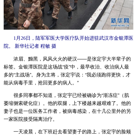
1月26日，陆军军医大学医疗队开始进驻武汉市金银潭医
院。 新华社记者 程敏 摄
浓眉、黝黑，风风火火的硬汉——是张定宇大半辈子的
标签。金银潭医院是这场战“疫”中，最早收治、收治病人最
多的“主战场”。身为主将，张定宇说：“我必须跑得更快，才
能从病毒手里，抢回更多的病人。”
很多同事都不知道，张定宇已经被确诊为“渐冻症”（肌
萎缩侧索硬化症）。他的双腿，上下楼越来越艰难了。他的
妻子也是一位医务工作者，被病毒感染，在十几公里外的另
一家医院接受隔离治疗。
一天凌晨，在下班赶去看望妻子的路上，张定宇的脸颊