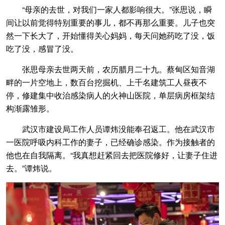
“母亲的去世，对我们一家人都影响很大。”张思说，瞬
间让以前觉得特别重要的事儿，都不再那么重要。儿子也突
然一下长大了，开始懂得关心妈妈，每天问她药吃了没，饭
吃了没，感冒了没。
张思母亲去世两天前，农历腊月二十九。蔡甸区知音湖
畔的一片空地上，数百台挖掘机、上千名建筑工人昼夜不
停，修建集中收治感染病人的火神山医院，单层病房框架结
构渐露雏形。
武汉市建设局工作人员谭炜没能奉召返工。他在武汉市
一医院呼吸内科工作的妻子，已经确诊感染。作为接触者的
他也在自我隔离。“我真想赶紧回去把医院修好，让妻子住进
去。”谭炜说。