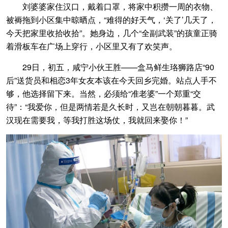
刘婆婆家住汉口，戴着口罩，将家中积攒一周的衣物、
被褥拖到小区集中晾晒点，“难得的好天气，‘关了’几天了，
今天把家里收拾收拾”。她身边，几个“全副武装”的孩童正骑
着滑板车在广场上穿行，小区里又有了欢笑声。
29日，初五，咸宁小伙王胜——盒马鲜生珞狮路店“90
后”送货员和相恋3年女友本该在今天回乡完婚。站点人手不
够，他选择留下来。当然，必须给“准老婆”一个郑重“交
待”：“我爱你，但是两情若是久长时，又岂在朝朝暮暮。武
汉现在需要我，等我打胜这场仗，我就回来娶你！”