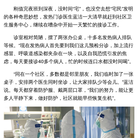
刚值完夜班到深夜，没时间“宅”，也没空去想“宅民”发明
的各种奇思妙想，发热门诊医生蓝洁一大清早就赶到社区卫
生服务中心，继续在嘈杂中开始一天繁忙的接诊工作。
诊室相对简陋，摆了两张办公桌，十多名发热病人排队
等候。“现在发热病人首先要到我们这儿预检分诊，加上流行
感冒、呼吸道感染都夹杂在一块，以及自我恐慌引发的焦
虑，每天要接诊40多个病人，忙的时候连口水都没时间喝”。
“同在一个社区，多数都是邻里朋友，我们临时加了一张
桌子，安排两个医生同时坐诊，让大家排队少等会儿。”蓝洁
说。每天都穿着防护服、戴两层口罩，“我们的努力，能让更
多人平静下来，做好防护，社区就能早些恢复生机”。