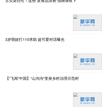
舌尖莫任性！这份“反食品浪费”指南请收下
3岁萌娃打110求助 超可爱对话曝光
【“飞阅”中国】“山沟沟”变身乡村治理示范村