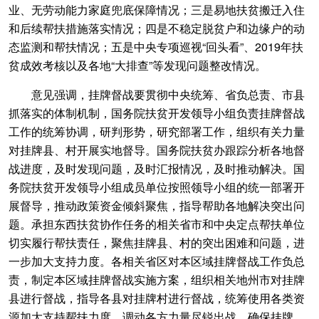
业、无劳动能力家庭兜底保障情况；三是易地扶贫搬迁入住
和后续帮扶措施落实情况；四是不稳定脱贫户和边缘户的动
态监测和帮扶情况；五是中央专项巡视“回头看”、2019年扶
贫成效考核以及各地“大排查”等发现问题整改情况。
意见强调，挂牌督战要贯彻中央统筹、省负总责、市县
抓落实的体制机制，国务院扶贫开发领导小组负责挂牌督战
工作的统筹协调，研判形势，研究部署工作，组织有关力量
对挂牌县、村开展实地督导。国务院扶贫办跟踪分析各地督
战进度，及时发现问题，及时汇报情况，及时推动解决。国
务院扶贫开发领导小组成员单位按照领导小组的统一部署开
展督导，推动政策资金倾斜聚焦，指导帮助各地解决突出问
题。承担东西扶贫协作任务的相关省市和中央定点帮扶单位
切实履行帮扶责任，聚焦挂牌县、村的突出困难和问题，进
一步加大支持力度。各相关省区对本区域挂牌督战工作负总
责，制定本区域挂牌督战实施方案，组织相关地州市对挂牌
县进行督战，指导各县对挂牌村进行督战，统筹使用各类资
源加大支持帮扶力度，调动各方力量尽锐出战，确保挂牌