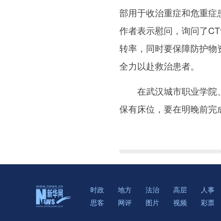
部用于收治重症和危重症
作者表示慰问，询问了C
转率，同时要保障防护物
全力以赴救治患者。
在武汉城市职业学院、武
保有床位，要在明晚前完
时政
地方
法治
高层
人事
思客
网评
图片
视频
彩票