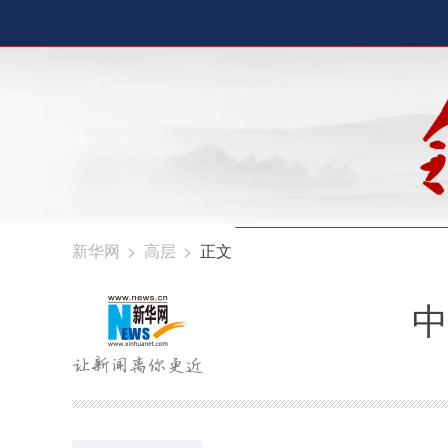
新华网
>
高层
>
正文
中