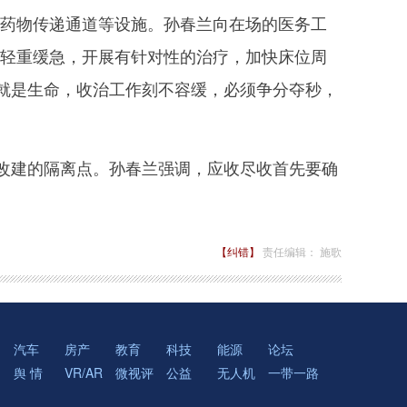
、药物传递通道等设施。孙春兰向在场的医务工
情轻重缓急，开展有针对性的治疗，加快床位周
就是生命，收治工作刻不容缓，必须争分夺秒，
建的隔离点。孙春兰强调，应收尽收首先要确
【纠错】
责任编辑： 施歌
汽车
房产
教育
科技
能源
论坛
舆 情
VR/AR
微视评
公益
无人机
一带一路