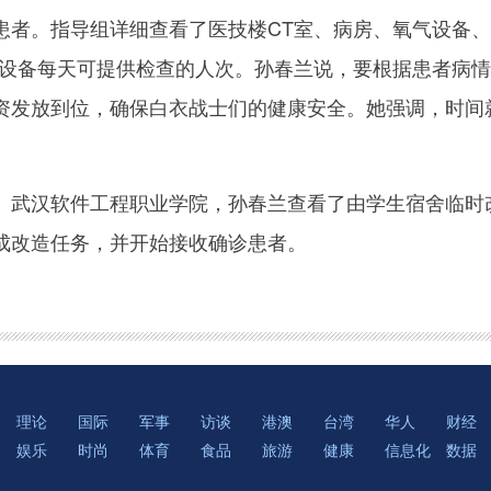
患者。指导组详细查看了医技楼CT室、病房、氧气设备
T设备每天可提供检查的人次。孙春兰说，要根据患者病
资发放到位，确保白衣战士们的健康安全。她强调，时间
汉软件工程职业学院，孙春兰查看了由学生宿舍临时改
成改造任务，并开始接收确诊患者。
理论
国际
军事
访谈
港澳
台湾
华人
财经
娱乐
时尚
体育
食品
旅游
健康
信息化
数据