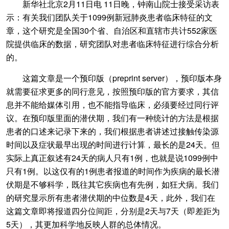
新华社北京2月11日电 11日晚，钟南山院士接受采访表
示：有关我们团队关于1099例新冠肺炎患者临床特征的文
章，这个研究是全国30个省、自治区和直辖市共计552家医
院提供临床的数据，研究团队对患者临床特征进行综合分析
的。
这篇文章是一个预印版（preprint server），预印版本身
就需要征求更多的同行意见，按照预印版的官方要求，其信
息并不能给媒体引用，也不能指导临床，必须要经过同行评
议。在预印版里面的潜伏期，我们有一种统计的方法是根据
患者的口述来记录下来的，我们根据患者讲述过接触传染源
时间以及症状最早出现的时间进行计算，最长的是24天。但
实际上真正叙述有24天的病人只有1例，也就是说1099例中
只有1例。以这仅有的1例患者报道的时间作为疾病的最长潜
伏期是不够科学，既往其它疾病也有先例，如狂犬病。我们
的研究显示所有患者潜伏期的中位数是4天，此外，我们在
这篇文章即将报道四分位间距，分别是2天与7天（即差距为
5天），其更加科学地反映人群的总体情况。