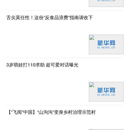
舌尖莫任性！这份“反食品浪费”指南请收下
3岁萌娃打110求助 超可爱对话曝光
【“飞阅”中国】“山沟沟”变身乡村治理示范村