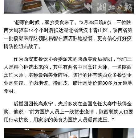
“想家的时候，家乡美食来了。”2月28日晚9点，三位陕
西大厨驱车14个小时后抵达湖北省武汉市青山区，陕西省第
一批援鄂医疗队领队易智在酒店驻地感慨，更有信心打好疫
情防控阻击战了。
作为西安市餐饮协会委派来的陕西美食后援团，他们三
人是精心挑选出来的，其中有两名中国烹饪大师、一名陕西
烹饪大师，堪称最强美食阵容。随行的还有陕西众多餐饮企
业肉夹馍、羊肉泡馍、擀面皮、腊汁肉等价值30多万元道地
食材。
后援团团长高永宁，先后多次在全国烹饪大赛中获得金
奖。他说：“前方医护人员上一线抗击疫情，陕西餐饮人也要
用行动抗疫，用家乡的美食为医护人员暖胃减压。”