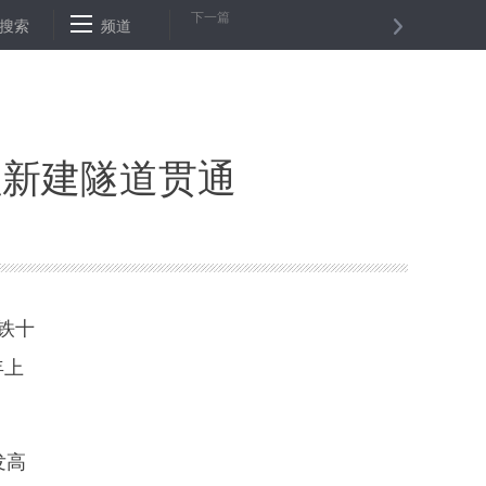
下一篇
元建设培训基地
搜索
频道
“油城”大庆跑出复工复产“加速度”
江苏宿迁帮助逾
程新建隧道贯通
铁十
年上
发高