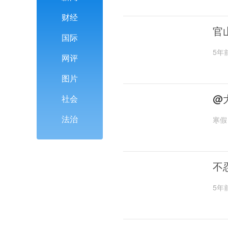
财经
官
国际
5年
网评
图片
@
社会
法治
寒假
不
5年