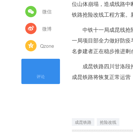
位山体崩塌，造成线路中
微信
铁路抢险改线工程方案。
微博
中铁十一局成昆线抢险
一局项目部全力做好防疫与
Qzone
名参建者正在稳步推进剩
成昆铁路四川甘洛段抢
成昆铁路将恢复正常运营
评论
成昆铁路
抢险改线