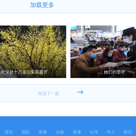
加载更多
秦岭深处十万亩山茱萸盛开
她们的坚守
理论
国际
军事
访谈
港澳
台湾
华人
财经