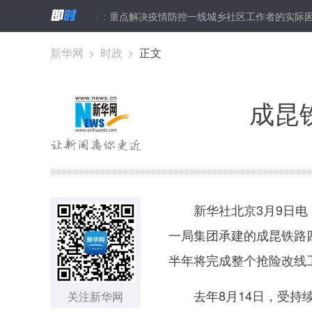
救中
民政部：重点解决疫情防控一线城乡社区工作者的实际困难
新华网
>
时政
>
正文
成昆
新华社北京3月9日电（
一局集团承建的成昆铁路
半年将完成整个抢险改线
去年8月14日，受持续
关注新华网