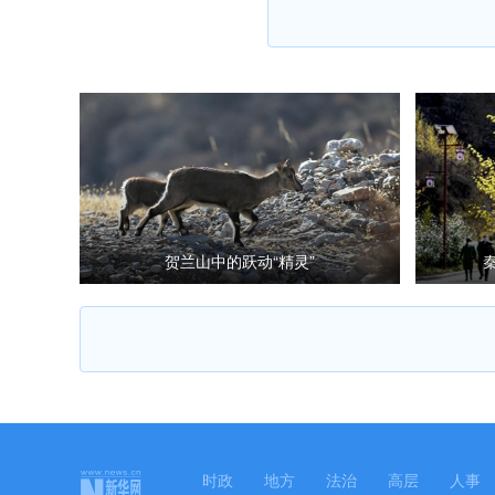
贺兰山中的跃动“精灵”
时政
地方
法治
高层
人事