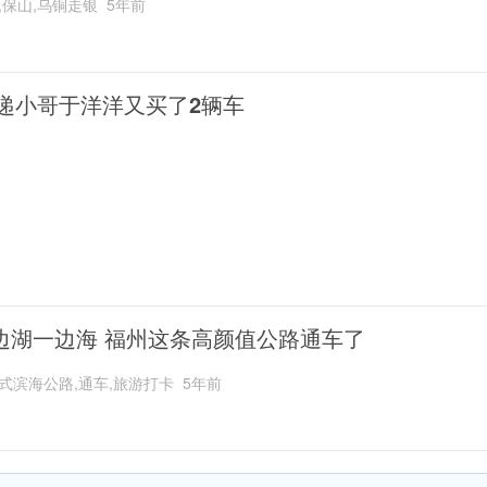
,保山,乌铜走银
5年前
递小哥于洋洋又买了2辆车
边湖一边海 福州这条高颜值公路通车了
式滨海公路,通车,旅游打卡
5年前