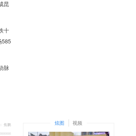
成昆
铁十
585
动脉
炫图
视频
： 焦鹏