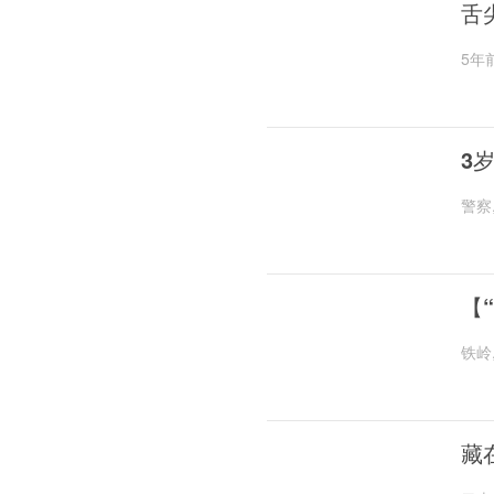
舌
5年
3
警察
【
铁岭
藏