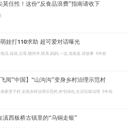
尖莫任性！这份“反食品浪费”指南请收下
前
岁萌娃打110求助 超可爱对话曝光
,电话,叔叔,父母,赣州市,联系,妈妈,一边,龙南县,讲故事
5年前
“飞阅”中国】“山沟沟”变身乡村治理示范村
,柴家堡子村,全国乡村治理示范村,村屯绿化,生活垃圾治理
5年前
在滇西板桥古镇里的“乌铜走银”