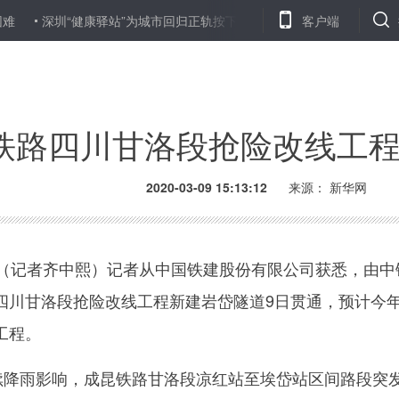
深圳“健康驿站”为城市回归正轨按下“快进键”
汇丰在华投资1.5亿美
客户端
铁路四川甘洛段抢险改线工
2020-03-09 15:13:12
来源：
新华网
记者齐中熙）记者从中国铁建股份有限公司获悉，由中
四川甘洛段抢险改线工程新建岩岱隧道9日贯通，预计今
工程。
降雨影响，成昆铁路甘洛段凉红站至埃岱站区间路段突