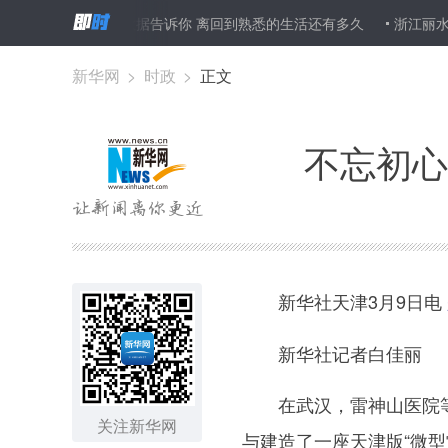
报|大数据告诉你 离回到熟悉的生活还有多久
浙江丽水搭建百个海外网
新华网
>
时政
>
正文
不忘初心
新华社天津3月9日电
新华社记者白佳丽
在武汉，雷神山医院等处
关注新华网
与建造了一座天津版“微型