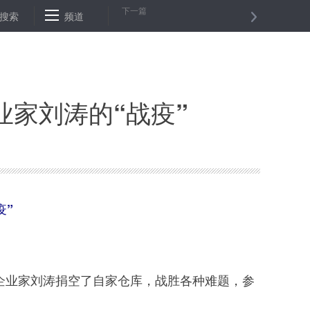
下一篇
努力——中国始终坚守在疫情防控的最前线
搜索
频道
通讯：“爱心是我们抗击
家刘涛的“战疫”
疫”
企业家刘涛捐空了自家仓库，战胜各种难题，参