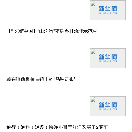
【“飞阅”中国】“山沟沟”变身乡村治理示范村
藏在滇西板桥古镇里的“乌铜走银”
逆行！逆遇！逆袭！快递小哥于洋洋又买了2辆车