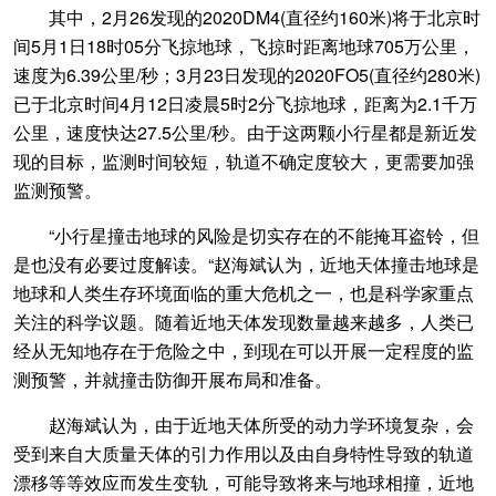
其中，2月26发现的2020DM4(直径约160米)将于北京时
间5月1日18时05分飞掠地球，飞掠时距离地球705万公里，
速度为6.39公里/秒；3月23日发现的2020FO5(直径约280米)
已于北京时间4月12日凌晨5时2分飞掠地球，距离为2.1千万
公里，速度快达27.5公里/秒。由于这两颗小行星都是新近发
现的目标，监测时间较短，轨道不确定度较大，更需要加强
监测预警。
“小行星撞击地球的风险是切实存在的不能掩耳盗铃，但
是也没有必要过度解读。“赵海斌认为，近地天体撞击地球是
地球和人类生存环境面临的重大危机之一，也是科学家重点
关注的科学议题。随着近地天体发现数量越来越多，人类已
经从无知地存在于危险之中，到现在可以开展一定程度的监
测预警，并就撞击防御开展布局和准备。
赵海斌认为，由于近地天体所受的动力学环境复杂，会
受到来自大质量天体的引力作用以及由自身特性导致的轨道
漂移等等效应而发生变轨，可能导致将来与地球相撞，近地