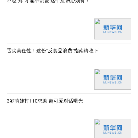
不忍“疼”才能不割爱 这个意识必须有！
舌尖莫任性！这份“反食品浪费”指南请收下
3岁萌娃打110求助 超可爱对话曝光