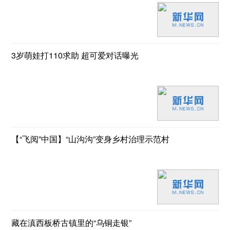
3岁萌娃打110求助 超可爱对话曝光
【“飞阅”中国】“山沟沟”变身乡村治理示范村
藏在滇西板桥古镇里的“乌铜走银”