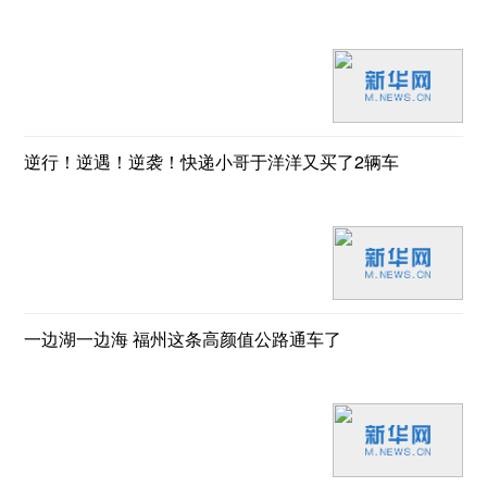
逆行！逆遇！逆袭！快递小哥于洋洋又买了2辆车
一边湖一边海 福州这条高颜值公路通车了