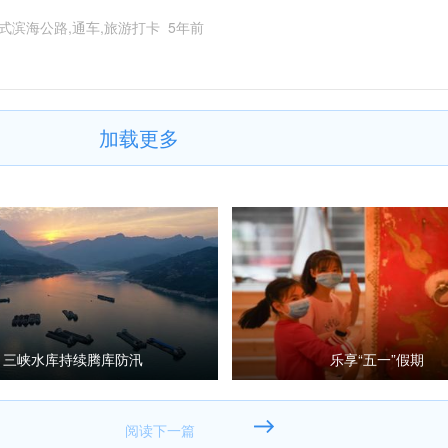
式滨海公路,通车,旅游打卡
5年前
加载更多
三峡水库持续腾库防汛
乐享“五一”假期