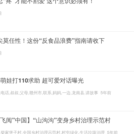
忍“疼”才能不割爱 这个意识必须有！
前
尖莫任性！这份“反食品浪费”指南请收下
前
岁萌娃打110求助 超可爱对话曝光
,电话,叔叔,父母,赣州市,联系,妈妈,一边,龙南县,讲故事
5年前
“飞阅”中国】“山沟沟”变身乡村治理示范村
,柴家堡子村,全国乡村治理示范村,村屯绿化,生活垃圾治理
5年前