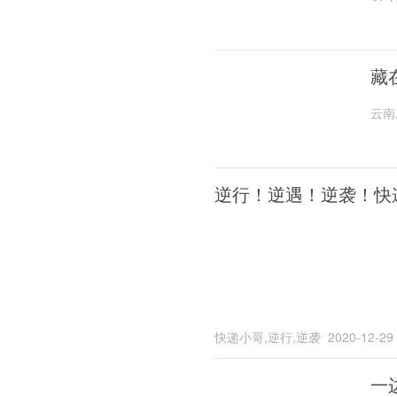
藏
云南
逆行！逆遇！逆袭！快
快递小哥,逆行,逆袭
2020-12-29
一