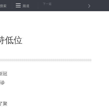
下一篇
讯：中企承建肯尼亚拉穆港项目抗疫生产记
搜索
频道
马来西亚新增新冠确诊
持低位
新冠
确诊
了聚