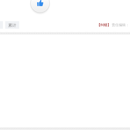
+1
累计
【纠错】
责任编辑：