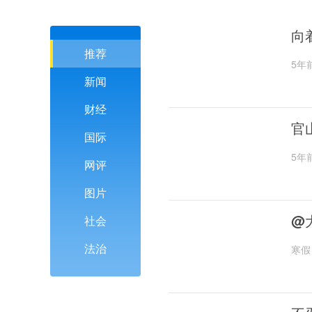
向
推荐
5年
新闻
财经
官
国际
5年
网评
图片
@
社会
法治
寒假