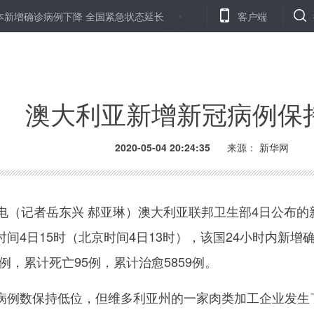
诊病例下降 全国紧急状态延长
特写：五月“开学”的校园守护者
客户端
通
澳大利亚新增新冠病例保
2020-05-04 20:24:35
来源：
新华网
（记者岳东兴 郝亚琳）澳大利亚联邦卫生部4日公布的
间4日15时（北京时间4日13时），该国24小时内新增
5例，累计死亡95例，累计治愈5859例。
例数保持低位，但维多利亚州的一家肉类加工企业发生