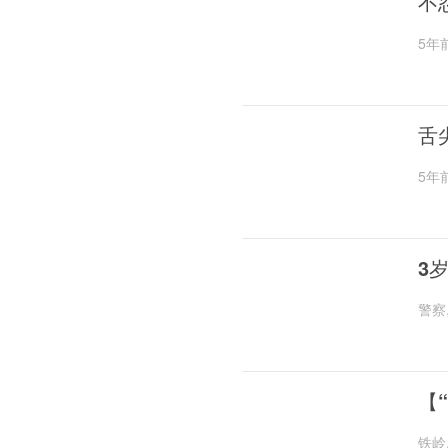
不
5年
舌
5年
3
警察
【
铁岭