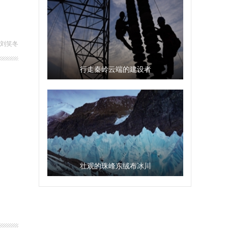
 刘笑冬
行走秦岭云端的建设者
壮观的珠峰东绒布冰川