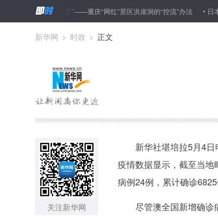
工作要求更高了”——重庆“网红”景区洪崖洞的“控流”办法
日本新增确
新华网
>
时政
>
正文
新华社堪培拉5月4日电
疫情数据显示，截至当地时
病例24例，累计确诊682
尽管澳全国新增确诊病
关注新华网