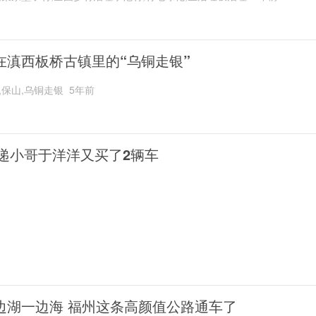
在滇西板桥古镇里的“乌铜走银”
,保山,乌铜走银
5年前
递小哥于洋洋又买了2辆车
边湖一边海 福州这条高颜值公路通车了