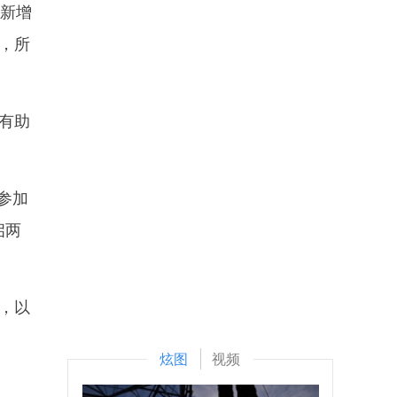
日新增
，所
有助
参加
启两
，以
炫图
视频