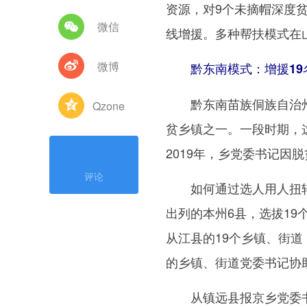
资源，对9个未摘帽深度
微信
线增援。多种帮扶模式在
微博
黔东南模式：增援19
黔东南苗族侗族自治州从
Qzone
贫乡镇之一。一段时期，
2019年，乡党委书记因
评论
如何通过选人用人扭转被动
出列的本州6县，选拔1
从江县的19个乡镇、街
的乡镇、街道党委书记协
从镇远县报京乡党委书