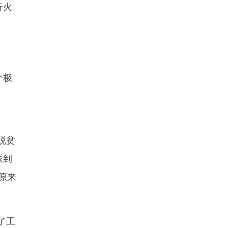
行火
个极
。
脱贫
派到
原来
了工