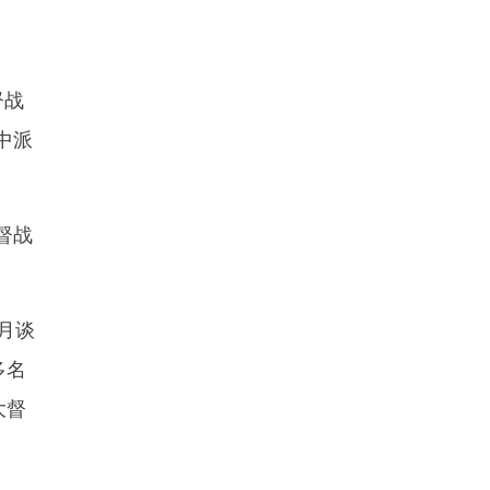
督战
中派
督战
月谈
多名
大督