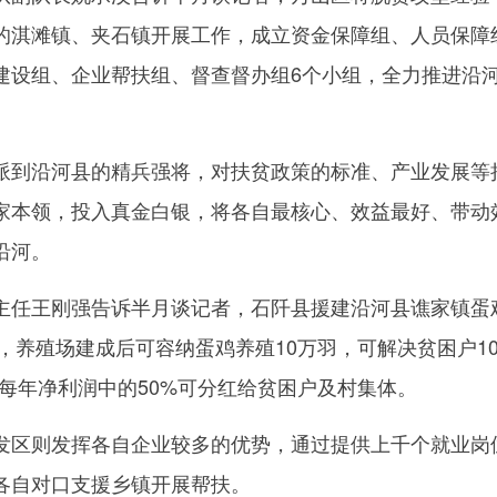
的淇滩镇、夹石镇开展工作，成立资金保障组、人员保障
建设组、企业帮扶组、督查督办组6个小组，全力推进沿
到沿河县的精兵强将，对扶贫政策的标准、产业发展等
家本领，投入真金白银，将各自最核心、效益最好、带动
沿河。
任王刚强告诉半月谈记者，石阡县援建沿河县谯家镇蛋
元，养殖场建成后可容纳蛋鸡养殖10万羽，可解决贫困户1
起，每年净利润中的50%可分红给贫困户及村集体。
区则发挥各自企业较多的优势，通过提供上千个就业岗
各自对口支援乡镇开展帮扶。