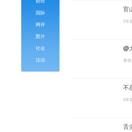
财经
官
国际
5年
网评
图片
@
社会
法治
寒假
不
5年
舌