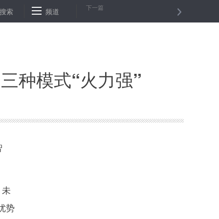
下一篇
—贵州向脱贫“硬骨头”发起总攻
搜索
频道
云南出台18条措施支持文旅产业转型
三种模式“火力强”
智
、未
优势