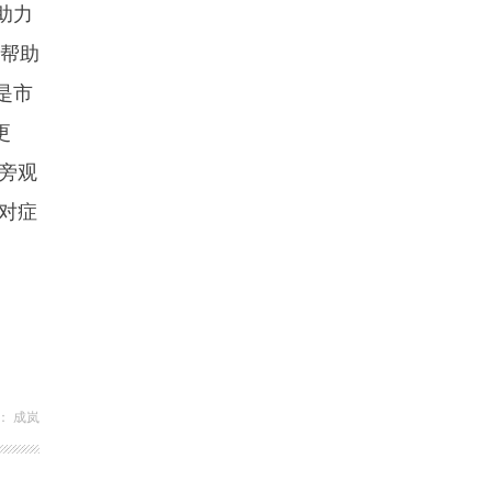
助力
，帮助
是市
更
旁观
对症
： 成岚