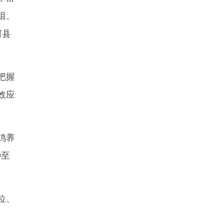
组、
河县
把握
效应
鸡养
0至
位、