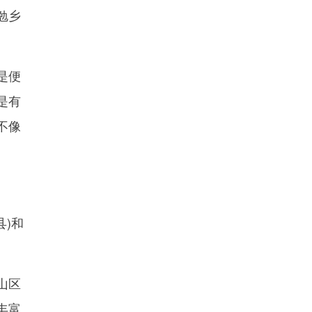
勉乡
是便
是有
不像
县)和
。
山区
丰富