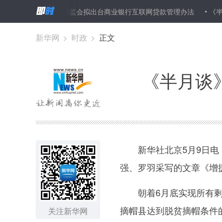
故事
银保监会拟出台商业银行互联网贷款管理办法
《半月谈》刊
新华网
>
时政
>
正文
《半月谈
新华社北京5月9日电 
强、罗羽采写的文章《增
朝着6月底实现所有剩
摘帽县达到脱贫摘帽条件
关注新华网