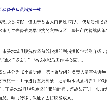
验督战队员增援一线
现脱贫摘帽，但由于贫困人口超过1万人，仍是贵州省
水市将过去督战更早脱贫的六枝特区、盘州市的督战队集
市驻水城县脱贫攻坚前线指挥部副指挥长包崇刚介绍，
“通才”“多面手”，转战水城后工作得心应手。
共分为12个督导组。第七督导组的负责人童宇告诉半
方扶贫干部工作进行查漏补缺，还帮助水城县培养出100
当下，正是水城县脱贫攻坚吃紧的时候，督战队正进一步加
懈怠、精力转移，保证巩固好脱贫成果。