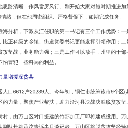
他思路清晰，作风雷厉风行。刚开始大家对短时期推进加
畏难情绪，但在他周密组织、严格督促下，如期完成任务。
海分析，下派从江任职的第一书记有三个工作优势：一
，比正科级的乡镇、街道党委书记更能发挥引领作用；二
贫攻坚战，业务能力强；三是工作可以放手，州里的干部
不怕冒犯一些科局的利益。
量增援深贫县
6612户20239人。今年初，铜仁市统筹该市9个区(
区的力量，聚焦产业帮扶，助力沿河县决战决胜脱贫攻坚
村，由万山区对口援建的竹荪加工厂即将建成投用。万
队副队长姚承汶告诉半月谈记者，万山区将脱贫攻坚经验