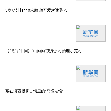
3岁萌娃打110求助 超可爱对话曝光
【“飞阅”中国】“山沟沟”变身乡村治理示范村
藏在滇西板桥古镇里的“乌铜走银”