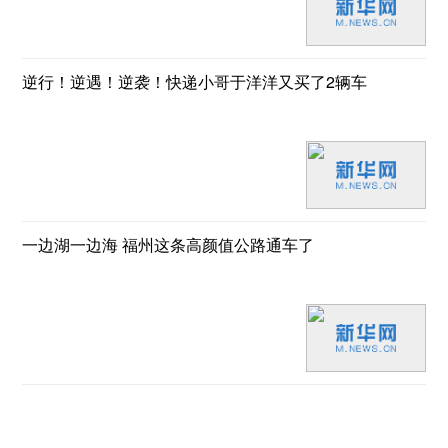
逆行！逆遇！逆袭！快递小哥于洋洋又买了2辆车
一边湖一边海 福州这条高颜值公路通车了