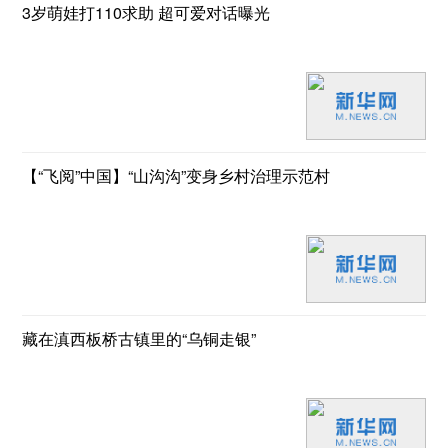
3岁萌娃打110求助 超可爱对话曝光
【“飞阅”中国】“山沟沟”变身乡村治理示范村
藏在滇西板桥古镇里的“乌铜走银”