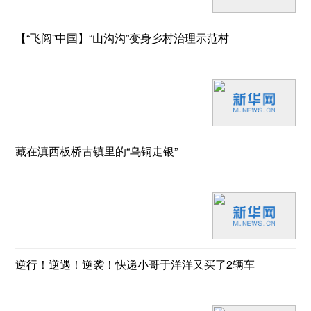
【“飞阅”中国】“山沟沟”变身乡村治理示范村
藏在滇西板桥古镇里的“乌铜走银”
逆行！逆遇！逆袭！快递小哥于洋洋又买了2辆车