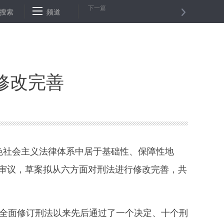
下一篇
 全国77县均有确诊
搜索
频道
中国国产ARJ21飞机正式入编国航、东航、南航
修改完善
色社会主义法律体系中居于基础性、保障性地
议审议，草案拟从六方面对刑法进行修改完善，共
全面修订刑法以来先后通过了一个决定、十个刑