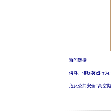
新闻链接：
侮辱、诽谤英烈行为拟
危及公共安全“高空抛物
图集