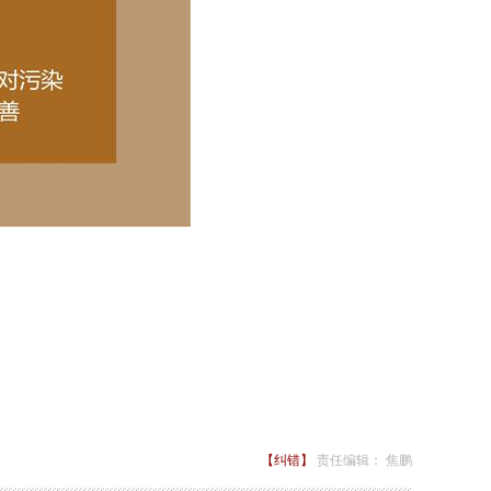
【纠错】
责任编辑： 焦鹏