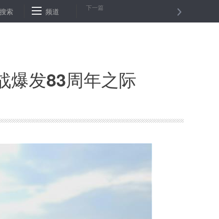
下一篇
有关国家立即解除对叙利亚单边强制性措施
搜索
频道
山西要求事业单位招聘
战爆发83周年之际