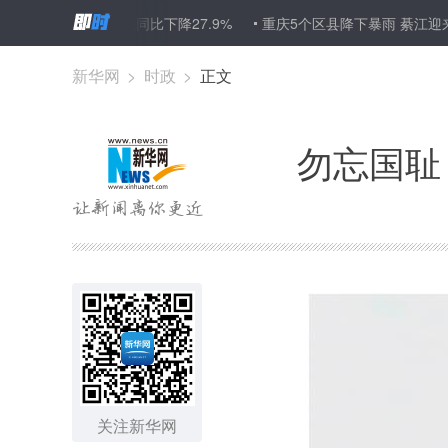
目顺差同比下降27.9%
重庆5个区县降下暴雨 綦江迎来今夏第四次洪
新华网
>
时政
>
正文
勿忘国耻
关注新华网