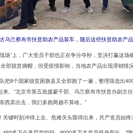
古乌兰察布市扶贫助农产品装车，随后这些扶贫助农产品
场”上，广大党员干部也正在争分夺秒，坚决打赢这场硬
已全部脱贫摘帽，但受疫情影响，当地农产品出现滞销情
把8个国家级贫困旗县又全部跑了一遍，整理筛选出40
起来。”北京市第五批援蒙干部、乌兰察布市扶贫办副主任
把东西卖出去，我们多跑两趟不算啥。”
键时刻冲得上去、危难关头豁得出来，共产党员始终冲
60多万个基层党组织、9000多万名党员挺身而出，“