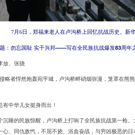
7月6日，郑福来老人在卢沟桥上回忆抗战历史。新华
题：勿忘国耻 实干兴邦——写在全民族抗战爆发83周年
放、张骁
本侵略者悍然炮轰宛平城，卢沟桥畔硝烟弥漫，笼罩在熊
有中华儿女挺身而出！
睡的民族惊醒，卢沟桥上打响了全民族抗战第一枪。大
一心、同仇敌忾，不屈不挠、浴血奋战，与穷凶极恶的日