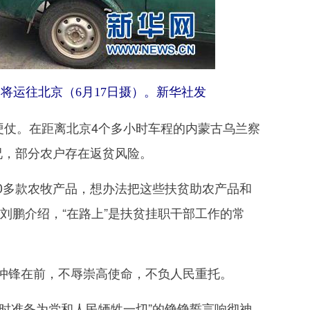
将运往北京（6月17日摄）。新华社发
仗。在距离北京4个多小时车程的内蒙古乌兰察
况，部分农户存在返贫风险。
0多款农牧产品，想办法把这些扶贫助农产品和
刘鹏介绍，“在路上”是扶贫挂职干部工作的常
锋在前，不辱崇高使命，不负人民重托。
随时准备为党和人民牺牲一切”的铮铮誓言响彻神