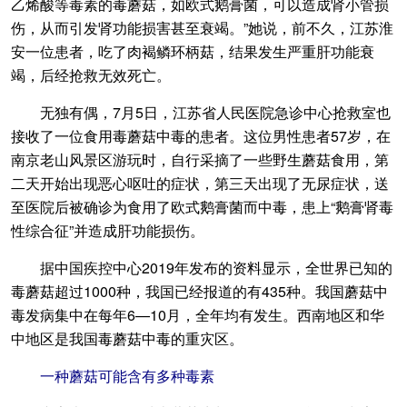
乙烯酸等毒素的毒蘑菇，如欧式鹅膏菌，可以造成肾小管损
伤，从而引发肾功能损害甚至衰竭。”她说，前不久，江苏淮
安一位患者，吃了肉褐鳞环柄菇，结果发生严重肝功能衰
竭，后经抢救无效死亡。
无独有偶，7月5日，江苏省人民医院急诊中心抢救室也
接收了一位食用毒蘑菇中毒的患者。这位男性患者57岁，在
南京老山风景区游玩时，自行采摘了一些野生蘑菇食用，第
二天开始出现恶心呕吐的症状，第三天出现了无尿症状，送
至医院后被确诊为食用了欧式鹅膏菌而中毒，患上“鹅膏肾毒
性综合征”并造成肝功能损伤。
据中国疾控中心2019年发布的资料显示，全世界已知的
毒蘑菇超过1000种，我国已经报道的有435种。我国蘑菇中
毒发病集中在每年6—10月，全年均有发生。西南地区和华
中地区是我国毒蘑菇中毒的重灾区。
一种蘑菇可能含有多种毒素