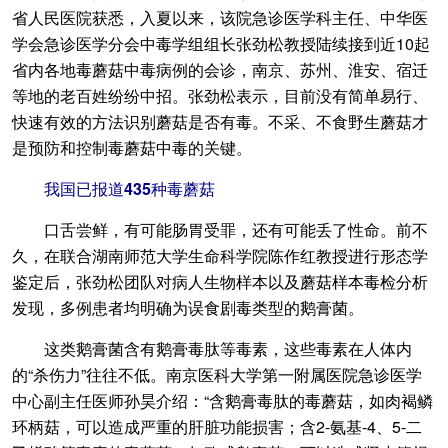
省人民医院获悉，入夏以来，该院急诊医学科主任、中华医
学会急诊医学分会中毒学组组长张劲松教授陆续接到近10起
省内各地毒蘑菇中毒病例的会诊，南京、苏州、淮安、宿迁
等地的老百姓纷纷中招。张劲松表示，目前没有简单易行、
快速有效的方法识别蘑菇是否有毒。不采、不食野生蘑菇才
是预防和控制毒蘑菇中毒的关键。
我国已报道435种毒蘑菇
口舌尝鲜，有可能肠胃受罪，还有可能丢了性命。前不
久，在联合湖南师范大学生命科学院陈作红教授进行形态学
鉴定后，张劲松团队对病人生物样本以及蘑菇样本毒检分析
发现，多例患者均明确为误食剧毒类型的鹅膏菌。
这类鹅膏菌含有鹅膏毒肽等毒素，这些毒素在人体内
的“杀伤力”往往不低。南京医科大学第一附属医院急诊医学
中心副主任医师孙昊介绍：“含鹅膏毒肽的毒蘑菇，如肉褐鳞
环柄菇，可以造成严重的肝脏功能损害；含2-氨基-4、5-二