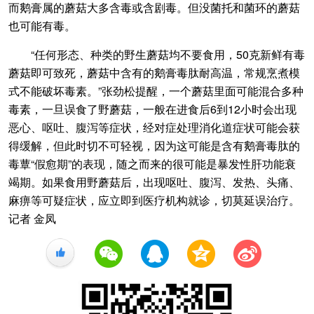
而鹅膏属的蘑菇大多含毒或含剧毒。但没菌托和菌环的蘑菇
也可能有毒。
“任何形态、种类的野生蘑菇均不要食用，50克新鲜有毒
蘑菇即可致死，蘑菇中含有的鹅膏毒肽耐高温，常规烹煮模
式不能破坏毒素。”张劲松提醒，一个蘑菇里面可能混合多种
毒素，一旦误食了野蘑菇，一般在进食后6到12小时会出现
恶心、呕吐、腹泻等症状，经对症处理消化道症状可能会获
得缓解，但此时切不可轻视，因为这可能是含有鹅膏毒肽的
毒蕈“假愈期”的表现，随之而来的很可能是暴发性肝功能衰
竭期。如果食用野蘑菇后，出现呕吐、腹泻、发热、头痛、
麻痹等可疑症状，应立即到医疗机构就诊，切莫延误治疗。
记者 金凤
+1