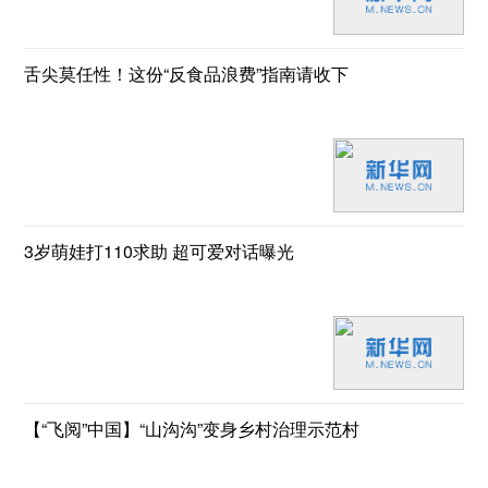
舌尖莫任性！这份“反食品浪费”指南请收下
3岁萌娃打110求助 超可爱对话曝光
【“飞阅”中国】“山沟沟”变身乡村治理示范村