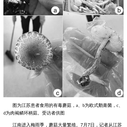
图为江苏患者食用的有毒蘑菇，a、b为欧式鹅膏菌，c、
d为肉褐鳞环柄菇。受访者供图
江南进入梅雨季，蘑菇大量繁殖。7月7日，记者从江苏