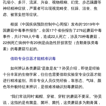
孔缩小、多汗、流涎、兴奋、视物模糊、幻觉、步态蹒跚等
神经精神症状，严重者可出现视觉畸变、狂躁、沮丧、焦
虑、被害妄想等症状。
根据《中国疾病预防控制中心周报》发布的“2019年中
国蘑菇中毒事件报告”，全国17个省份报告了276起蘑菇中毒
事件，共计769人中毒，造成22人死亡，涉及70种毒蘑菇，
22例死亡病例中有20例是由急性肝损害型（含鹅膏肽类毒
素）的毒蘑菇引起的。
借助专业仪器才能精准识毒
如何辨认各类蘑菇“是敌是友”？孙昊介绍，即使是经验
十分丰富的生物学家，往往也需要借助实验室专业仪器才能
进行精准鉴别。而非专业人员仅凭经验，靠形态、气味、颜
色等外貌特征来辨识，是很难准确识别毒蘑菇的。
“我们常说同时‘戴帽、穿裙、穿鞋’的蘑菇不要采。”孙昊
说，这指的是有菌盖、菌环、菌托，这类蘑菇多为鹅膏属，