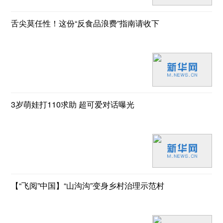
舌尖莫任性！这份“反食品浪费”指南请收下
3岁萌娃打110求助 超可爱对话曝光
【“飞阅”中国】“山沟沟”变身乡村治理示范村