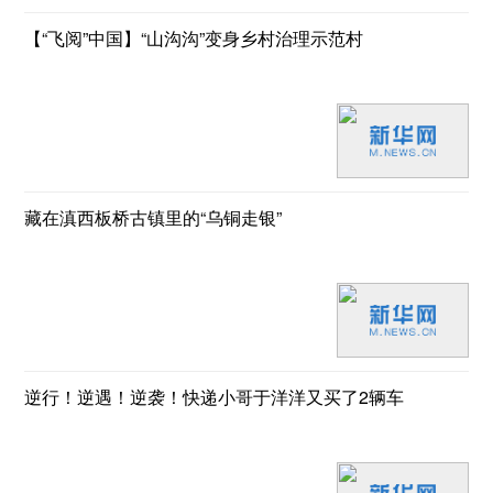
【“飞阅”中国】“山沟沟”变身乡村治理示范村
藏在滇西板桥古镇里的“乌铜走银”
逆行！逆遇！逆袭！快递小哥于洋洋又买了2辆车